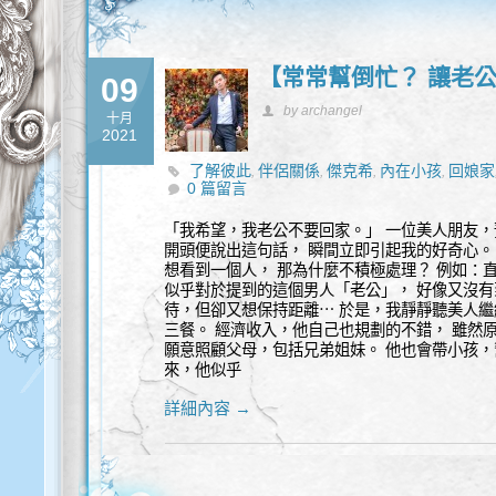
【常常幫倒忙？ 讓老
09
by archangel
十月
2021
了解彼此
伴侶關係
傑克希
內在小孩
回娘家
,
,
,
,
0 篇留言
環境
老公
靈性諮詢
,
,
「我希望，我老公不要回家。」 一位美人朋友，
開頭便說出這句話， 瞬間立即引起我的好奇心。
想看到一個人， 那為什麼不積極處理？ 例如：
似乎對於提到的這個男人「老公」， 好像又沒有
待，但卻又想保持距離⋯ 於是，我靜靜聽美人繼
三餐。 經濟收入，他自己也規劃的不錯， 雖然
願意照顧父母，包括兄弟姐妹。 他也會帶小孩，
來，他似乎
詳細內容 →