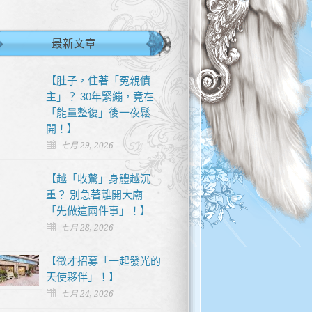
最新文章
【肚子，住著「冤親債
主」？ 30年緊繃，竟在
「能量整復」後一夜鬆
開！】
七月 29, 2026
【越「收驚」身體越沉
重？ 別急著離開大廟
「先做這兩件事」！】
七月 28, 2026
【徵才招募「一起發光的
天使夥伴」！】
七月 24, 2026