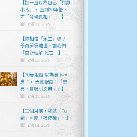
【她一直以為自己「討厭
小孩」， 直到30年後，
才「發現真相」……】
七月 23, 2026
【你相信「永生」嗎？
學員舅舅離世，讓我們
「重新理解 死亡」】
七月 22, 2026
【70歲姐姐 以為賣不掉
房子， 天使聖團：「恩
典，會吸引恩典。」】
七月 16, 2026
【三個月前，我就「Fu
到」可能「被停權」⋯】
七月 04, 2026