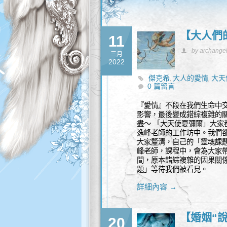
【大人們
11
by archange
三月
2022
傑克希
大人的愛情
大天
,
,
0 篇留言
豐盛
『愛情』不段在我們生命中
影響，最後變成錯綜複雜的關
盡～ 「大天使夏彌爾」大家
逸峰老師的工作坊中。我們
大家釐清，自己的「靈魂課題
峰老師，課程中，會為大家
間，原本錯綜複雜的因果關
題」等待我們被看見。
詳細內容 →
【婚姻“
20