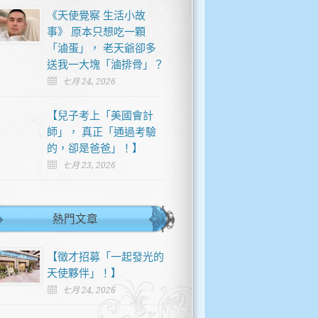
《天使覺察 生活小故
事》 原本只想吃一顆
「滷蛋」， 老天爺卻多
送我一大塊「滷排骨」？
七月 24, 2026
【兒子考上「美國會計
師」， 真正「通過考驗
的，卻是爸爸」！】
七月 23, 2026
熱門文章
【徵才招募「一起發光的
天使夥伴」！】
七月 24, 2026