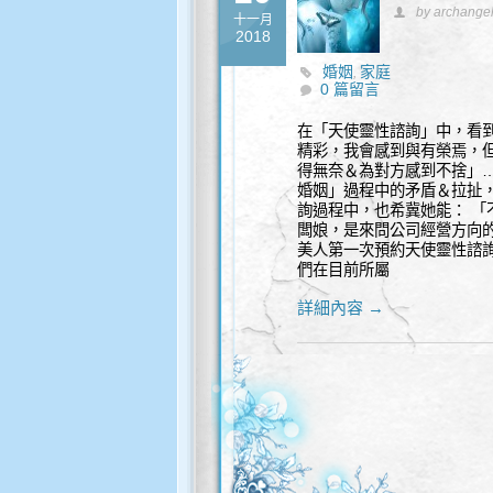
by archange
十一月
2018
婚姻
家庭
,
0 篇留言
在「天使靈性諮詢」中，看到
精彩，我會感到與有榮焉，
得無奈＆為對方感到不捨」…
婚姻」過程中的矛盾＆拉扯，
詢過程中，也希冀她能： 「不
闆娘，是來問公司經營方向的
美人第一次預約天使靈性諮
們在目前所屬
詳細內容 →