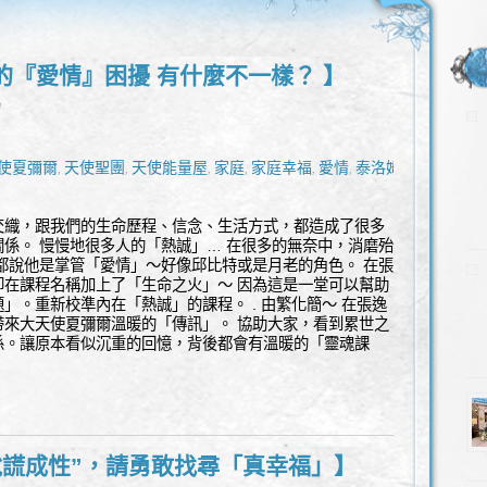
的『愛情』困擾 有什麼不一樣？ 】
l
使夏彌爾
天使聖團
天使能量屋
家庭
家庭幸福
愛情
泰洛姆
,
,
,
,
,
,
,
交織，跟我們的生命歷程、信念、生活方式，都造成了很多
係。 慢慢地很多人的「熱誠」… 在很多的無奈中，消磨殆
都說他是掌管「愛情」～好像邱比特或是月老的角色。 在張
卻在課程名稱加上了「生命之火」～ 因為這是一堂可以幫助
」。重新校準內在「熱誠」的課程。 . 由繁化簡～ 在張逸
帶來大天使夏彌爾溫暖的「傳訊」。 協助大家，看到累世之
係。讓原本看似沉重的回憶，背後都會有溫暖的「靈魂課
說謊成性”，請勇敢找尋「真幸福」】