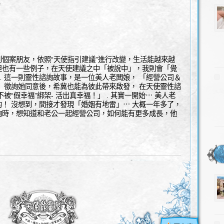
l
個案朋友，依照“天使指引建議”進行改變，生活能越來越
但也有一些例子，在天使建議之中「被說中」，我則會「覺
 這一則靈性諮詢故事，是一位美人老闆娘， 「經營公司＆
 徵詢她同意後，希冀也能為彼此帶來啟發， 在天使靈性諮
被“假幸福”綁架- 活出真幸福！」 . 其實一開始⋯ 美人老
！ 沒想到，間接才發現「婚姻有地雷」⋯ 大概一年多了，
詢時，想知道和老公一起經營公司，如何能有更多成長，他