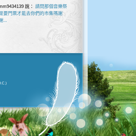
mm9434139
說：
請問那個音樂祭
是要門票才能去你們的市集嗎謝
謝...
.C.)