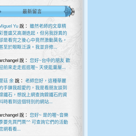
最新留言
Miguel Yu
說：
雖然老師的文章精
彩豐盛又高潮迭起，但另我訝異的
卻是看完之後心中竟然激動莫名，
甚至於眼眶泛淚。我並非修...
archangel
說：
您好~台中的朋友 歡
迎前來走走逛逛喔~ 天使能量屋...
謦廷 余
說：
老師您好，這種華麗
的手鍊我超愛的，我是看朋友談到
鎳鐵石，想說上網查詢鎳鐵石的資
料時看到這個特別的網站...
archangel
說：
您好~ 是的喔~音樂
季要先買門票^^ 可查詢它們的活動
官網看看...