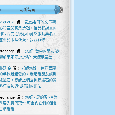
最新留言
Miguel Yu
說：
雖然老師的文章精
彩豐盛又高潮迭起，但另我訝異的
卻是看完之後心中竟然激動莫名，
甚至於眼眶泛淚。我並非修...
archangel
說：
您好~台中的朋友 歡
迎前來走走逛逛喔~ 天使能量屋...
謦廷 余
說：
老師您好，這種華麗
的手鍊我超愛的，我是看朋友談到
鎳鐵石，想說上網查詢鎳鐵石的資
料時看到這個特別的網站...
archangel
說：
您好~ 是的喔~音樂
季要先買門票^^ 可查詢它們的活動
官網看看...