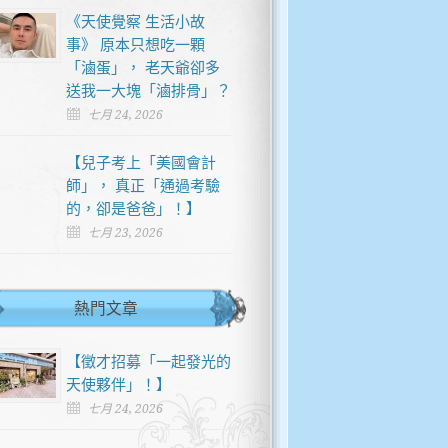
《天使覺察 生活小故
事》 原本只想吃一顆
「滷蛋」， 老天爺卻多
送我一大塊「滷排骨」？
七月 24, 2026
【兒子考上「美國會計
師」， 真正「通過考驗
的，卻是爸爸」！】
七月 23, 2026
熱門文章
【徵才招募「一起發光的
天使夥伴」！】
七月 24, 2026