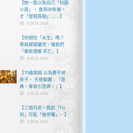
【她一直以為自己「討厭
小孩」， 直到30年後，
才「發現真相」……】
七月 23, 2026
【你相信「永生」嗎？
學員舅舅離世，讓我們
「重新理解 死亡」】
七月 22, 2026
【70歲姐姐 以為賣不掉
房子， 天使聖團：「恩
典，會吸引恩典。」】
七月 16, 2026
【三個月前，我就「Fu
到」可能「被停權」⋯】
七月 04, 2026