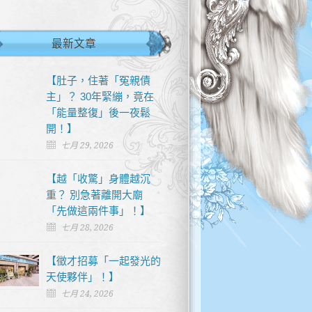
最新文章
【肚子，住著「冤親債
主」？ 30年緊繃，竟在
「能量整復」後一夜鬆
開！】
七月 29, 2026
【越「收驚」身體越沉
重？ 別急著離開大廟
「先做這兩件事」！】
七月 28, 2026
【徵才招募「一起發光的
天使夥伴」！】
七月 24, 2026