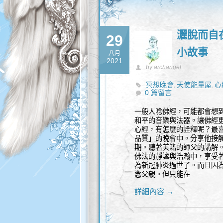
灑脫而自
29
小故事
八月
2021
by archangel
冥想晚會
天使能量屋
心
,
,
0 篇留言
一般人唸佛經，可能都會想
和平的音樂與法器。讓佛經
心經，有怎麼的詮釋呢？最喜
品質」的晚會中。分享他接觸
期。聽著美籍的師父的講解
佛法的靜謐與浩瀚中，享受著
為新冠肺炎過世了。而且因
念父親。但只能在
詳細內容 →