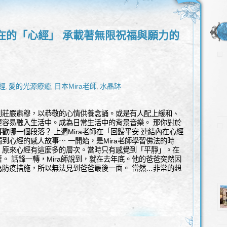
在的「心經」 承載著無限祝福與願力的
經
愛的光源療癒
日本Mira老師
水晶缽
,
,
,
到莊嚴肅穆，以恭敬的心情供養念誦。或是有人配上緩和、
更容易融入生活中。成為日常生活中的背景音樂。 那你對於
歡哪一個段落？ 上週Mira老師在「回歸平安 連結內在心經
到心經的感人故事⋯ 一開始，是Mira老師學習佛法的時
。原來心經有這麼多的層次。當時只有感覺到「平靜」。在
。 話鋒一轉，Mira師說到，就在去年底。他的爸爸突然因
為防疫措施，所以無法見到爸爸最後一面。 當然…非常的想