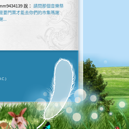
mm9434139
說：
請問那個音樂祭
是要門票才能去你們的市集嗎謝
謝...
.C.)