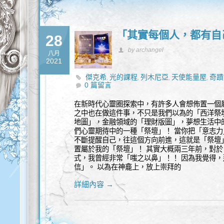
「其實每個人，都有自
28
by archangel
八月
2021
傑克希
光的課程
列木尼亞
天使能量屋
奇蹟
,
,
,
,
0 篇留言
量水晶
赫基蒙水晶
,
在新時代心靈圈探索中，有許多人會想佈置一個
之中也在做這件事，不只是我們以為的「西洋祭
地圖」，金融領域的「理財版圖」，夢想生活中
們心靈期待中的一種「祭壇」！ 當你把「意志
不斷提醒自己，往這個方向前進，這就是「祭壇
置屬於我的「祭壇」！ 其實大概兩三年前，對
式，我曾經非常「嗤之以鼻」！！ 因為我覺得，
信」。 以為在神龕上，放上崇拜的
詳細內容 →