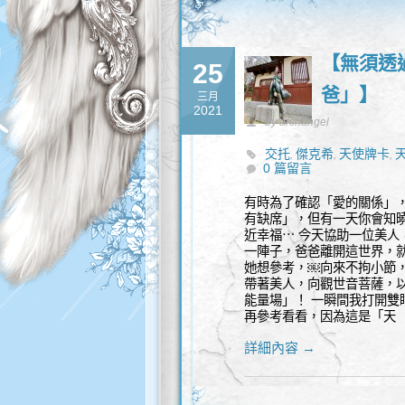
【無須透
25
爸」】
三月
2021
by archangel
交托
傑克希
天使牌卡
,
,
,
0 篇留言
諮詢
有時為了確認「愛的關係」
有缺席」，但有一天你會知
近幸福⋯ 今天協助一位美人
一陣子，爸爸離開這世界，
她想參考，￼向來不拘小節，
帶著美人，向觀世音菩薩，
能量場」！ 一瞬間我打開
再參考看看，因為這是「天
詳細內容 →