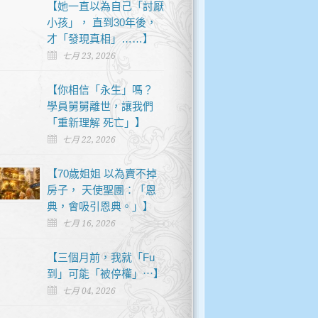
【她一直以為自己「討厭
小孩」， 直到30年後，
才「發現真相」……】
七月 23, 2026
【你相信「永生」嗎？
學員舅舅離世，讓我們
「重新理解 死亡」】
七月 22, 2026
【70歲姐姐 以為賣不掉
房子， 天使聖團：「恩
典，會吸引恩典。」】
七月 16, 2026
【三個月前，我就「Fu
到」可能「被停權」⋯】
七月 04, 2026