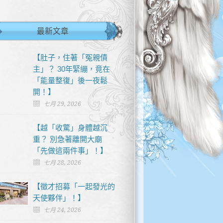
最新文章
【肚子，住著「冤親債
主」？ 30年緊繃，竟在
「能量整復」後一夜鬆
開！】
七月 29, 2026
【越「收驚」身體越沉
重？ 別急著離開大廟
「先做這兩件事」！】
七月 28, 2026
【徵才招募「一起發光的
天使夥伴」！】
七月 24, 2026