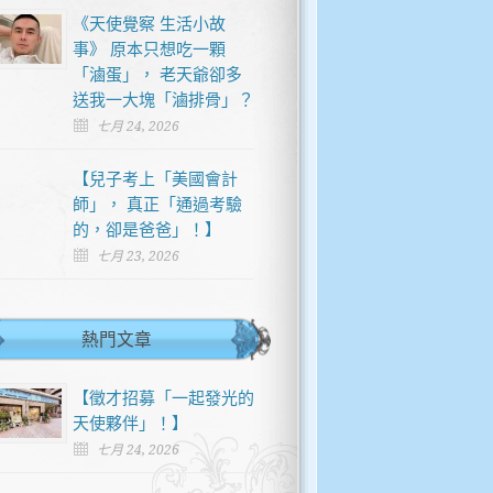
《天使覺察 生活小故
事》 原本只想吃一顆
「滷蛋」， 老天爺卻多
送我一大塊「滷排骨」？
七月 24, 2026
【兒子考上「美國會計
師」， 真正「通過考驗
的，卻是爸爸」！】
七月 23, 2026
熱門文章
【徵才招募「一起發光的
天使夥伴」！】
七月 24, 2026