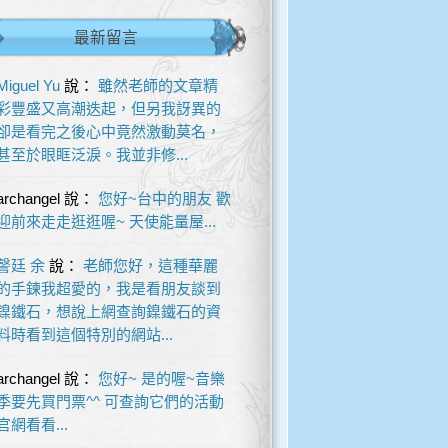
最新留言
Miguel Yu
說：
雖然老師的文章精
彩豐盛又高潮迭起，但另我訝異的
卻是看完之後心中竟然激動莫名，
甚至於眼眶泛淚。我並非修...
archangel
說：
您好~台中的朋友 歡
迎前來走走逛逛喔~ 天使能量屋...
謦廷 余
說：
老師您好，這種華麗
的手鍊我超愛的，我是看朋友談到
鎳鐵石，想說上網查詢鎳鐵石的資
料時看到這個特別的網站...
archangel
說：
您好~ 是的喔~音樂
季要先買門票^^ 可查詢它們的活動
官網看看...