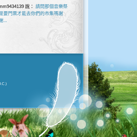
mm9434139
說：
請問那個音樂祭
是要門票才能去你們的市集嗎謝
謝...
.C.)