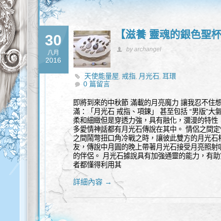
【滋養 靈魂的銀色聖杯
30
by archangel
八月
2016
天使能量屋
戒指
月光石
耳環
,
,
,
0 篇留言
即將到來的中秋節 滿載的月亮魔力 讓我忍不住想
滿：「月光石 戒指、項鍊」 甚至包括 “男版”大
柔和細緻但是穿透力強，具有融化，瀰漫的特性
多愛情神話都有月光石傳說在其中。 情侶之間
之間鬧彆扭口角冷戰之時，讓彼此雙方的月光石
友，傳說中月圓的晚上帶著月光石接受月亮照射
的伴侶。 月光石據說具有加強通靈的能力，有
者都懂得利用其
詳細內容 →