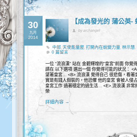
【成為發光的 蒲公英-
30
by archangel
九月
2014
中部
天使能量屋
打開內在蛻變力量
林示慧
,
,
,
,
0 篇留言
一位 “流浪漢" 站在 金碧輝煌的"皇宮"前面 你覺
請在 以下選項 選出一個 你覺得可能的狀況： <A
望著皇宮… <B>.流浪漢 覺得自己 很悲傷，看著
實是有錢人假裝的，他恐懼 他的皇宮 會被人侵占…
皇宮工作 過著穩定的過生活… <E>.流浪漢 非
榮
詳細內容 →