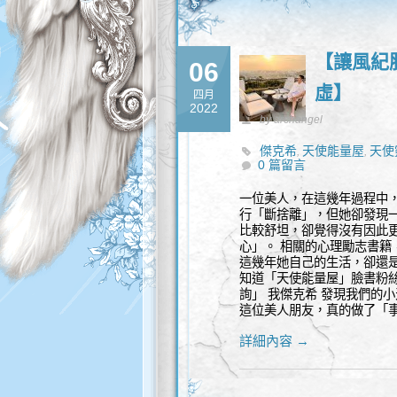
【讓風紀
06
虛】
四月
2022
by archangel
傑克希
天使能量屋
天使
,
,
0 篇留言
要努力
逼自己前進
靈性
,
,
一位美人，在這幾年過程中
行「斷捨離」，但她卻發現
比較舒坦，卻覺得沒有因此
心」。 相關的心理勵志書籍
這幾年她自己的生活，卻還
知道「天使能量屋」臉書粉
詢」 我傑克希 發現我們的
這位美人朋友，真的做了「
詳細內容 →