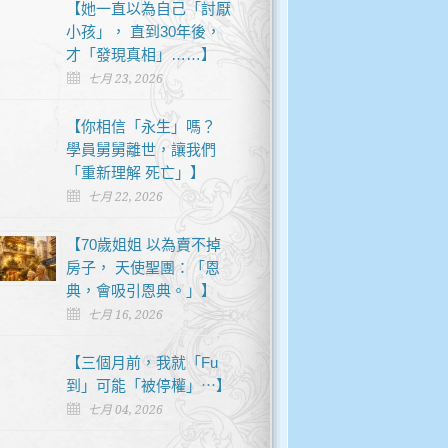
【她一直以為自己「討厭
小孩」， 直到30年後，
才「發現真相」……】
七月 23, 2026
【你相信「永生」嗎？
學員舅舅離世，讓我們
「重新理解 死亡」】
七月 22, 2026
【70歲姐姐 以為賣不掉
房子， 天使聖團：「恩
典，會吸引恩典。」】
七月 16, 2026
【三個月前，我就「Fu
到」可能「被停權」⋯】
七月 04, 2026