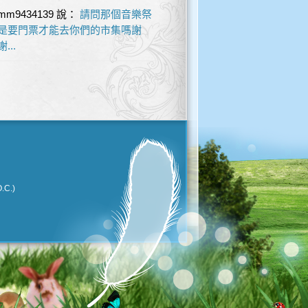
mm9434139
說：
請問那個音樂祭
是要門票才能去你們的市集嗎謝
謝...
.C.)