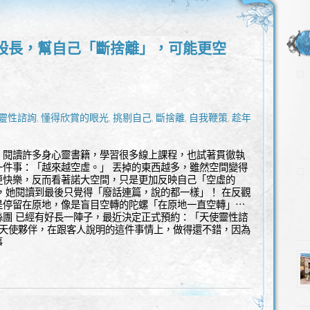
股長，幫自己「斷捨離」，可能更空
靈性諮詢
懂得欣賞的眼光
挑剔自己
斷捨離
自我鞭策
趁年輕
,
,
,
,
,
諮詢
，閱讀許多身心靈書籍，學習很多線上課程，也試著貫徹執
一件事：「越來越空虛。」 丟掉的東西越多，雖然空間變得
更快樂，反而看著諾大空間，只是更加反映自己「空虛的
，她閱讀到最後只覺得「廢話連篇，說的都一樣」！ 在反觀
是停留在原地，像是盲目空轉的陀螺「在原地一直空轉」⋯
絲團 已經有好長一陣子，最近決定正式預約：「天使靈性諮
小天使夥伴，在跟客人說明的這件事情上，做得還不錯，因為
事