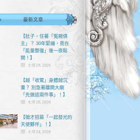
最新文章
【肚子，住著「冤親債
主」？ 30年緊繃，竟在
「能量整復」後一夜鬆
開！】
七月 29, 2026
【越「收驚」身體越沉
重？ 別急著離開大廟
「先做這兩件事」！】
七月 28, 2026
【徵才招募「一起發光的
天使夥伴」！】
七月 24, 2026