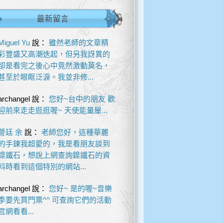
最新留言
Miguel Yu
說：
雖然老師的文章精
彩豐盛又高潮迭起，但另我訝異的
卻是看完之後心中竟然激動莫名，
甚至於眼眶泛淚。我並非修...
archangel
說：
您好~台中的朋友 歡
迎前來走走逛逛喔~ 天使能量屋...
謦廷 余
說：
老師您好，這種華麗
的手鍊我超愛的，我是看朋友談到
鎳鐵石，想說上網查詢鎳鐵石的資
料時看到這個特別的網站...
archangel
說：
您好~ 是的喔~音樂
季要先買門票^^ 可查詢它們的活動
官網看看...