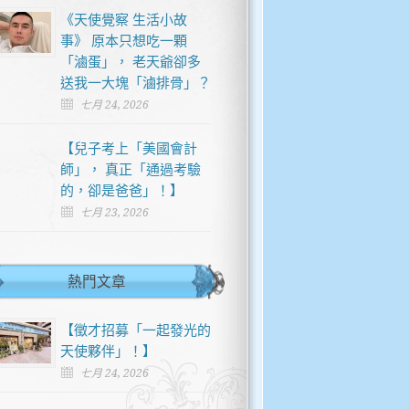
《天使覺察 生活小故
事》 原本只想吃一顆
「滷蛋」， 老天爺卻多
送我一大塊「滷排骨」？
七月 24, 2026
【兒子考上「美國會計
師」， 真正「通過考驗
的，卻是爸爸」！】
七月 23, 2026
熱門文章
【徵才招募「一起發光的
天使夥伴」！】
七月 24, 2026