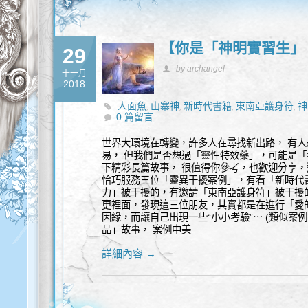
【你是「神明實習生」
29
by archangel
十一月
2018
人面魚
山寨神
新時代書籍
東南亞護身符
神
,
,
,
,
0 篇留言
世界大環境在轉變，許多人在尋找新出路， 有人
易， 但我們是否想過「靈性特效藥」，可能是「
下精彩長篇故事， 很值得你參考，也歡迎分享，
恰巧服務三位「靈異干擾案例」，有看「新時代
力」被干擾的，有邀請「東南亞護身符」被干擾
更裡面，發現這三位朋友，其實都是在進行「愛的
因緣，而讓自己出現一些“小小考驗”⋯ (類似
品」故事， 案例中美
詳細內容 →