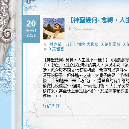
【神聖幾何- 念轉，人
20
by archangel
十一月
2021
傑克希
卡到
卡到陰
大衛星
天使能量屋
天
,
,
,
,
,
0 篇留言
小孩
星際種子
神聖幾何
靈性處理
靈性諮詢
,
,
,
,
【神聖幾何- 念轉，人生就不一樣！】 心靈很
了。 她是一位居住在海外的美人，透過兩次「遠
活，包含與不同文化婆家相處，希望可以更自在
漂亮的房子，但住進去之後，大兒子總是「半夜睡
後， 不知道是不是「巧合」， 還是真的有所謂
稍微比較穩定⋯ 但隔了一兩個月後， 大兒子突
精打采，甚至晚上更是睡不好⋯ 於是決定預約第
諮詢」。 /
詳細內容 →