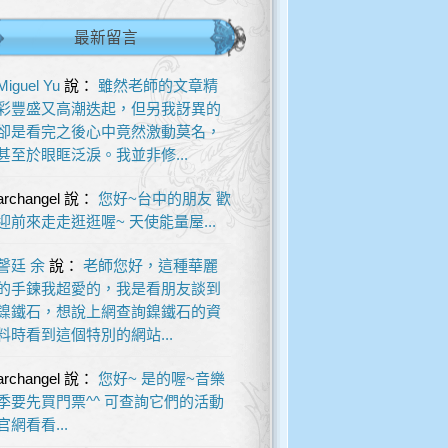
最新留言
Miguel Yu
說：
雖然老師的文章精
彩豐盛又高潮迭起，但另我訝異的
卻是看完之後心中竟然激動莫名，
甚至於眼眶泛淚。我並非修...
archangel
說：
您好~台中的朋友 歡
迎前來走走逛逛喔~ 天使能量屋...
謦廷 余
說：
老師您好，這種華麗
的手鍊我超愛的，我是看朋友談到
鎳鐵石，想說上網查詢鎳鐵石的資
料時看到這個特別的網站...
archangel
說：
您好~ 是的喔~音樂
季要先買門票^^ 可查詢它們的活動
官網看看...