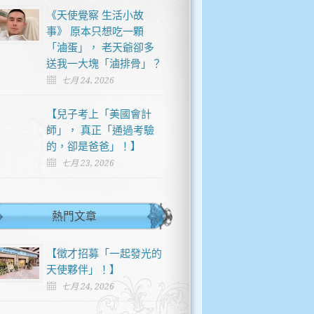
《天使覺察 生活小故
事》 原本只想吃一顆
「滷蛋」， 老天爺卻多
送我一大塊「滷排骨」？
七月 24, 2026
【兒子考上「美國會計
師」， 真正「通過考驗
的，卻是爸爸」！】
七月 23, 2026
熱門文章
【徵才招募「一起發光的
天使夥伴」！】
七月 24, 2026