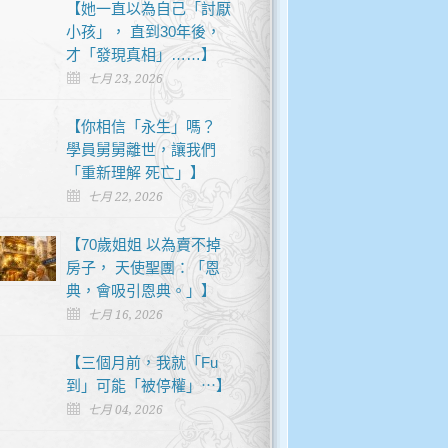
【她一直以為自己「討厭
小孩」， 直到30年後，
才「發現真相」……】
七月 23, 2026
【你相信「永生」嗎？
學員舅舅離世，讓我們
「重新理解 死亡」】
七月 22, 2026
【70歲姐姐 以為賣不掉
房子， 天使聖團：「恩
典，會吸引恩典。」】
七月 16, 2026
【三個月前，我就「Fu
到」可能「被停權」⋯】
七月 04, 2026