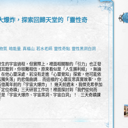
大爆炸，探索回歸天堂的「靈性奇
物質
暗能量
真福山
若水老師
靈性奇點
靈性黑洞白洞
,
,
,
,
,
發生的宇宙過程，但實際上，裡面相關聯的「引力」也正發
有親耳聽到，你很難相信，原來看似是「人生勝利組」，無論
，在他心靈深處，若沒有走進「心靈覺知」探索，他可能依
獨失落」的悲傷曲調… 而這樣的“心靈反思真實故事”，你
百億萬年前的「宇宙大爆炸」！ 幾天前週末，我傑克希參加
「定位奇蹟」三天研習工作坊！裡面探討到「我們從何而
是「宇宙大爆炸、宇宙黑洞、宇宙白洞」！ . 三天奇蹟課
「