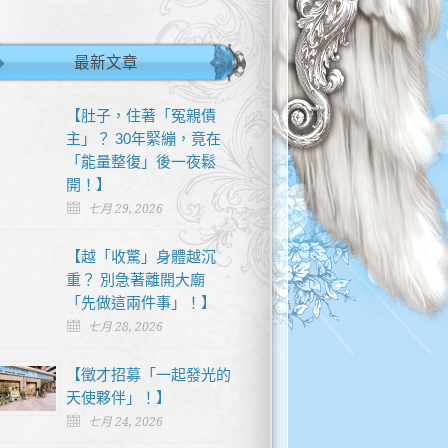
最新文章
【肚子，住著「冤親債
主」？ 30年緊繃，竟在
「能量整復」後一夜鬆
開！】
七月 29, 2026
【越「收驚」身體越沉
重？ 別急著離開大廟
「先做這兩件事」！】
七月 28, 2026
【徵才招募「一起發光的
天使夥伴」！】
七月 24, 2026