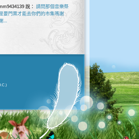
mm9434139
說：
請問那個音樂祭
是要門票才能去你們的市集嗎謝
謝...
.C.)