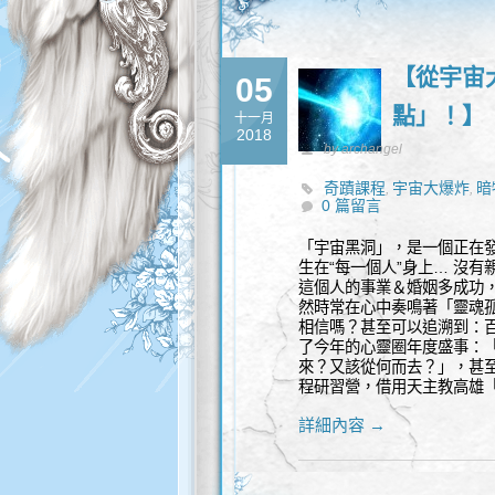
【從宇宙
05
點」！】
十一月
2018
by archangel
奇蹟課程
宇宙大爆炸
暗
,
,
0 篇留言
「宇宙黑洞」，是一個正在
生在“每一個人”身上… 沒
這個人的事業＆婚姻多成功
然時常在心中奏鳴著「靈魂孤
相信嗎？甚至可以追溯到：
了今年的心靈圈年度盛事：
來？又該從何而去？」，甚至
程研習營，借用天主教高雄
詳細內容 →