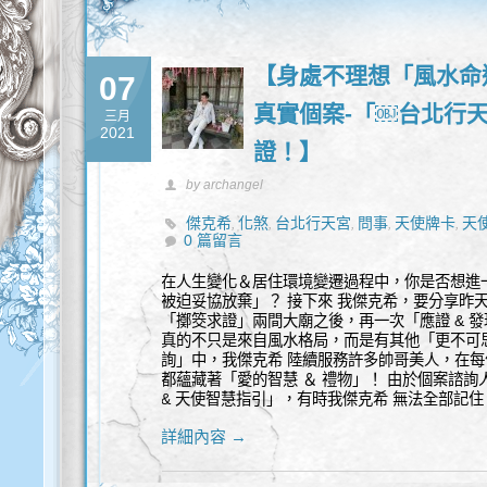
【身處不理想「風水命
07
真實個案-「￼台北行天
三月
2021
證！】
by archangel
傑克希
化煞
台北行天宮
問事
天使牌卡
天
,
,
,
,
,
0 篇留言
神通
靈媒
靈性諮詢
風水
,
,
,
在人生變化＆居住環境變遷過程中，你是否想進
被迫妥協放棄」？ 接下來 我傑克希，要分享昨
「擲筊求證」兩間大廟之後，再一次「應證 & 
真的不只是來自風水格局，而是有其他「更不可思
詢」中，我傑克希 陸續服務許多帥哥美人，在
都蘊藏著「愛的智慧 ＆ 禮物」！ 由於個案諮
& 天使智慧指引」，有時我傑克希 無法全部記
詳細內容 →