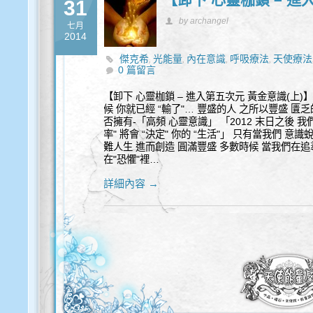
31
by archangel
七月
2014
傑克希
光能量
內在意識
呼吸療法
天使療法
,
,
,
,
0 篇留言
音頻
【卸下 心靈枷鎖 – 進入第五次元 黃金意識(上)
候 你就已經 “輸了"… 豐盛的人 之所以豐盛 匱
否擁有-「高頻 心靈意識」 「2012 末日之後 我
率" 將會 “決定" 你的 “生活"」 只有當我們 意
難人生 進而創造 圓滿豐盛 多數時候 當我們在追
在"恐懼"裡…
詳細內容 →