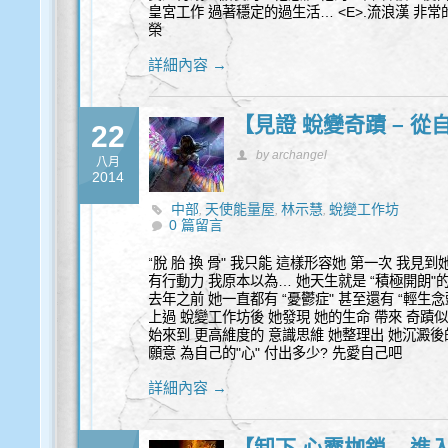
皇宮工作 過著穩定的過生活… <E>.流浪漢 非
榮
詳細內容 →
【見證 蛻變奇蹟 – 從
22
by archangel
八月
2014
中部
天使能量屋
林示慧
蛻變工作坊
,
,
,
0 篇留言
“脫 胎 換 骨" 我只能 這樣形容她 第一次 我見
有行動力 我原本以為… 她天生就是 “積極開朗"的
去年之前 她一直都有 “憂鬱症" 甚至還有 “輕生念
上過 蛻變工作坊後 她發現 她的生命 帶來 奇蹟
始來到 更高維度的 意識思維 她整理出 她沉澱後的
願意 為自己的"心" 付出多少? 先愛自己吧
詳細內容 →
【卸下 心靈枷鎖 – 進