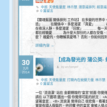
中部
天使能量屋
林示慧
潛意識排列
超意識
,
,
,
,
0 篇留言
【靈魂藍圖 關係排列 工作坊】 在多變的世界中
造」……. 在關係中，多麼渴望 「真愛」………
在夜深人靜，多麼渴望 「回家」………… 每一
都在經驗愛……… 為什麼大部份的人都在受傷、
麼？ 親愛的，你瞭解真愛嗎？ 否則，你如何找
詳細內容 →
【成為發光的 蒲公英-
30
by archangel
九月
2014
中部
天使能量屋
打開內在蛻變力量
林示慧
,
,
,
,
0 篇留言
一位 “流浪漢" 站在 金碧輝煌的"皇宮"前面 你覺
請在 以下選項 選出一個 你覺得可能的狀況： <A
望著皇宮… <B>.流浪漢 覺得自己 很悲傷，看著
實是有錢人假裝的，他恐懼 他的皇宮 會被人侵占…