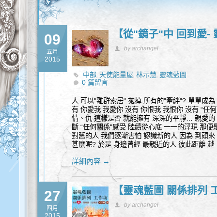
【從"鏡子"中 回到愛-
09
by archangel
五月
2015
中部
天使能量屋
林示慧
靈魂藍圖
,
,
,
0 篇留言
人 可以"離群索居" 拋掉 所有的"牽絆"? 單單成
有 你愛我 我愛你 沒有 你恨我 我恨你 沒有 “任
情、仇 這樣是否 就能擁有 深深的平靜… 親愛的 
斷 “任何關係"感受 陸續從心底 一一的浮現 那便是
對舊的人 我們逐漸害怕 認識新的人 因為 到頭來 
甚麼呢? 於是 身邊曾經 最親近的人 彼此距離 越
詳細內容 →
【靈魂藍圖 關係排列 工
27
by archangel
四月
2015