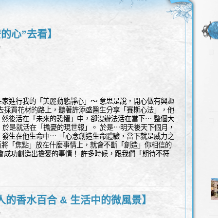
安的心”去看】
l
在家進行我的「美麗動態靜心」～ 意思是說，開心做有興趣
 去採買花材的路上，聽著許添盛醫生分享「賽斯心法」，他
，然後活在「未來的恐懼」中，卻沒辦法活在當下⋯ 整個大
」，於是就活在「擔憂的現世報」。 於是⋯明天後天下個月，
，發生在他生命中⋯ 「心念創造生命體驗，當下就是威力之
斷將「焦點」放在什麼事情上，就會不斷「創造」你相信的
會成功創造出擔憂的事情！ 許多時候，跟我們「期待不符
人的香水百合 & 生活中的微風景】
l