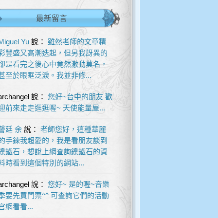
最新留言
Miguel Yu
說：
雖然老師的文章精
彩豐盛又高潮迭起，但另我訝異的
卻是看完之後心中竟然激動莫名，
甚至於眼眶泛淚。我並非修...
archangel
說：
您好~台中的朋友 歡
迎前來走走逛逛喔~ 天使能量屋...
謦廷 余
說：
老師您好，這種華麗
的手鍊我超愛的，我是看朋友談到
鎳鐵石，想說上網查詢鎳鐵石的資
料時看到這個特別的網站...
archangel
說：
您好~ 是的喔~音樂
季要先買門票^^ 可查詢它們的活動
官網看看...