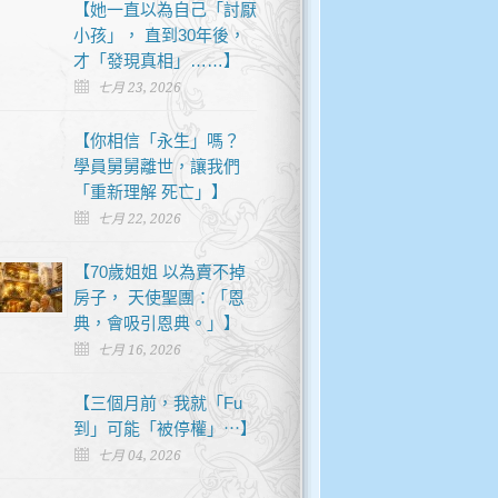
【她一直以為自己「討厭
小孩」， 直到30年後，
才「發現真相」……】
七月 23, 2026
【你相信「永生」嗎？
學員舅舅離世，讓我們
「重新理解 死亡」】
七月 22, 2026
【70歲姐姐 以為賣不掉
房子， 天使聖團：「恩
典，會吸引恩典。」】
七月 16, 2026
【三個月前，我就「Fu
到」可能「被停權」⋯】
七月 04, 2026