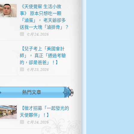
《天使覺察 生活小故
事》 原本只想吃一顆
「滷蛋」， 老天爺卻多
送我一大塊「滷排骨」？
七月 24, 2026
【兒子考上「美國會計
師」， 真正「通過考驗
的，卻是爸爸」！】
七月 23, 2026
熱門文章
【徵才招募「一起發光的
天使夥伴」！】
七月 24, 2026