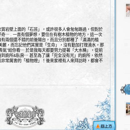
欣賞岩壁上面的「石苔」，或許很多人會匆匆路過，但對於
奇⋯ . 一直有個夢想，要住在有樹木植物的地方，這一次
擁有兩個還不錯的前後陽台，而且分別都種了「滿滿的植
時美麗，而忘記他們其實是「生命」，沒有勤加打理澆水，那
喪氣”給你看⋯ 於是我每天都要努力提著「大水桶」，從前
到廁所&臥房⋯ 甚至為了讓「完全沒有光」的廁所，依然
到非常厲害的「植物燈」！後來家裡有人來拜訪時，都會不