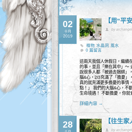
【用“平
02
by archange
十月
2019
植物
水晶洞
風水
,
,
0 篇留言
這兩天我個人休假日，繼續
的事，並且「樂在其中」～
說很多人都「被過去捆綁」
腦&心，2/3充滿了「擔憂
真的就充滿更多擔憂的事情
點！」 我們的大腦&心，不
生命境遇！ 不斷擔憂，你就
詳細內容 →
【往生家
28
by archange