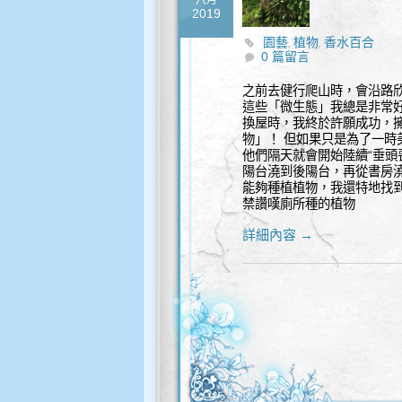
八月
2019
園藝
植物
香水百合
,
,
0 篇留言
之前去健行爬山時，會沿路
這些「微生態」我總是非常好
換屋時，我終於許願成功，
物」！ 但如果只是為了一
他們隔天就會開始陸續“垂頭
陽台澆到後陽台，再從書房澆
能夠種植植物，我還特地找
禁讚嘆廁所種的植物
詳細內容 →