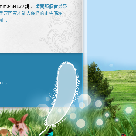
mm9434139
說：
請問那個音樂祭
是要門票才能去你們的市集嗎謝
謝...
.C.)