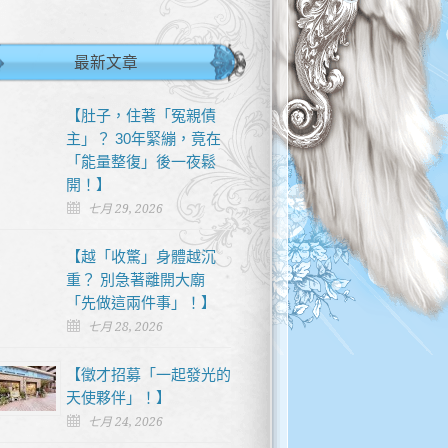
最新文章
【肚子，住著「冤親債
主」？ 30年緊繃，竟在
「能量整復」後一夜鬆
開！】
七月 29, 2026
【越「收驚」身體越沉
重？ 別急著離開大廟
「先做這兩件事」！】
七月 28, 2026
【徵才招募「一起發光的
天使夥伴」！】
七月 24, 2026