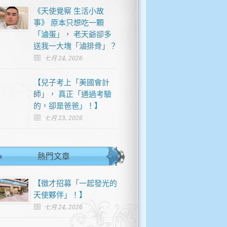
《天使覺察 生活小故
事》 原本只想吃一顆
「滷蛋」， 老天爺卻多
送我一大塊「滷排骨」？
七月 24, 2026
【兒子考上「美國會計
師」， 真正「通過考驗
的，卻是爸爸」！】
七月 23, 2026
熱門文章
【徵才招募「一起發光的
天使夥伴」！】
七月 24, 2026