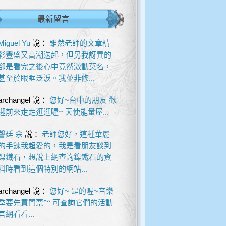
最新留言
Miguel Yu
說：
雖然老師的文章精
彩豐盛又高潮迭起，但另我訝異的
卻是看完之後心中竟然激動莫名，
甚至於眼眶泛淚。我並非修...
archangel
說：
您好~台中的朋友 歡
迎前來走走逛逛喔~ 天使能量屋...
謦廷 余
說：
老師您好，這種華麗
的手鍊我超愛的，我是看朋友談到
鎳鐵石，想說上網查詢鎳鐵石的資
料時看到這個特別的網站...
archangel
說：
您好~ 是的喔~音樂
季要先買門票^^ 可查詢它們的活動
官網看看...