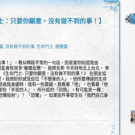
士：只要你願意，沒有做不到的事！】
l
義
沒有做不到的事
生命鬥士
連體嬰
,
,
,
的事！」，看似稀鬆平常的一句話，但是當你知道是由
能會有很多“複雜反應”⋯ 我傑克希 今天特地北上台北， 參
 《生命鬥士- 只要你願意，沒有做不到的事！》 在朋友協
置，我想好好感受這位「不簡單的人」，他所要傳達的生命
，經過我身邊時，我有一些震撼，我看著「他」，也看著「他
那些「辛苦的人」， 所升起的「同情」，有可能是一種：
恐懼投射”」！ 「恐懼」， 如果這件事發生在「我們自己身