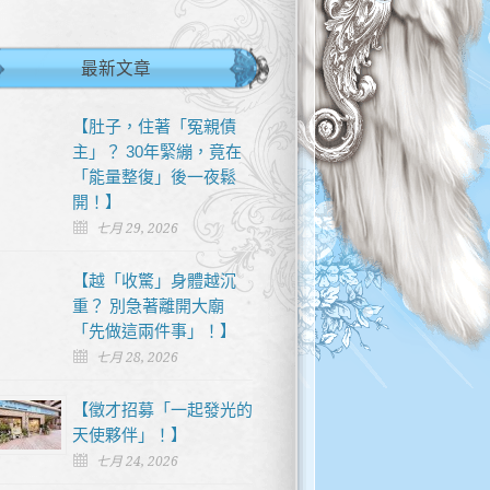
最新文章
【肚子，住著「冤親債
主」？ 30年緊繃，竟在
「能量整復」後一夜鬆
開！】
七月 29, 2026
【越「收驚」身體越沉
重？ 別急著離開大廟
「先做這兩件事」！】
七月 28, 2026
【徵才招募「一起發光的
天使夥伴」！】
七月 24, 2026