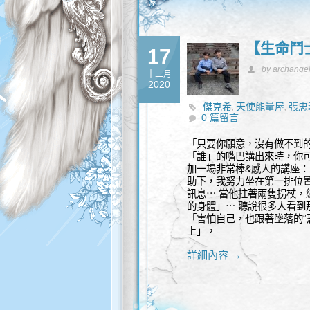
【生命鬥
17
by archange
十二月
2020
傑克希
天使能量屋
張忠
,
,
0 篇留言
「只要你願意，沒有做不到
「誰」的嘴巴講出來時，你可
加一場非常棒&感人的講座：
助下，我努力坐在第一排位
訊息⋯ 當他拄著兩隻拐杖
的身體」⋯ 聽說很多人看到
「害怕自己，也跟著墜落的“
上」，
詳細內容 →