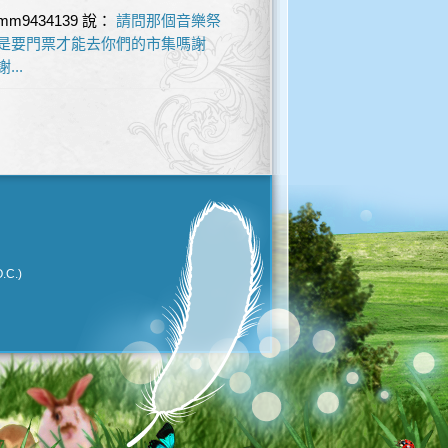
mm9434139
說：
請問那個音樂祭
是要門票才能去你們的市集嗎謝
謝...
.C.)