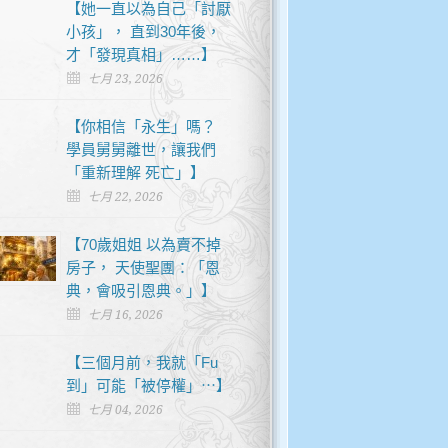
【她一直以為自己「討厭
小孩」， 直到30年後，
才「發現真相」……】
七月 23, 2026
【你相信「永生」嗎？
學員舅舅離世，讓我們
「重新理解 死亡」】
七月 22, 2026
【70歲姐姐 以為賣不掉
房子， 天使聖團：「恩
典，會吸引恩典。」】
七月 16, 2026
【三個月前，我就「Fu
到」可能「被停權」⋯】
七月 04, 2026