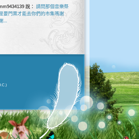
mm9434139
說：
請問那個音樂祭
是要門票才能去你們的市集嗎謝
謝...
.C.)