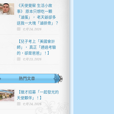
《天使覺察 生活小故
事》 原本只想吃一顆
「滷蛋」， 老天爺卻多
送我一大塊「滷排骨」？
七月 24, 2026
【兒子考上「美國會計
師」， 真正「通過考驗
的，卻是爸爸」！】
七月 23, 2026
熱門文章
【徵才招募「一起發光的
天使夥伴」！】
七月 24, 2026