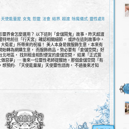
l
天使能量屋
女鬼
怨靈
法會
結界
超渡
除魔儀式
靈性處理
,
,
,
,
,
,
,
,
,
形靈界會怎麼運用？ 以下這則「倉儲鬧鬼」故事，昨天超渡
還特地前往「行天宮」確認相關細節， 或許在這則故事中，
何 大衛星」所帶來的祝福！ 美人本身是做服飾生意，本來有
開始轉為網購生意， 而服飾商品，勢必要有「倉儲空間」好
台北地區， 找到租金相對便宜的倉儲空間， 結果「正式簽
上做惡夢」⋯ 後來一位靈性老師提醒她，那個倉儲空間「有
，想預約- 「天使能量屋」天使靈性諮詢， 不過後來才知