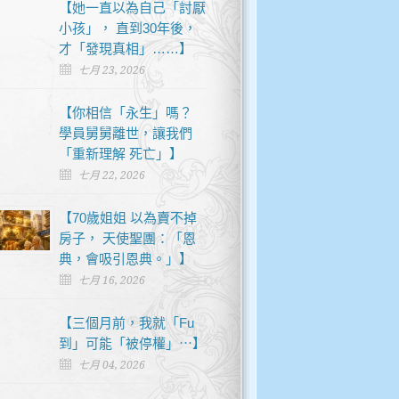
【她一直以為自己「討厭
小孩」， 直到30年後，
才「發現真相」……】
七月 23, 2026
【你相信「永生」嗎？
學員舅舅離世，讓我們
「重新理解 死亡」】
七月 22, 2026
【70歲姐姐 以為賣不掉
房子， 天使聖團：「恩
典，會吸引恩典。」】
七月 16, 2026
【三個月前，我就「Fu
到」可能「被停權」⋯】
七月 04, 2026