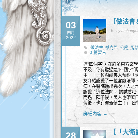
【做法會
03
by archange
四月
2022
做法會
傑克希
公廟
冤
,
,
,
0 篇留言
這“四個字”，在許多東方玄
不及！你有聽過這“四個字”
主」！一位粉絲美人預約「
友介紹認識了一位宮廟法師
病，在醫院進出幾次，人之
認識了這位法師。 試試看吧
而過一陣子後，美人也帶著
背後，也有冤親債主！」 然
詳細內容 →
【「大衛
28