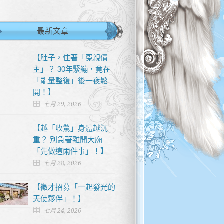
最新文章
【肚子，住著「冤親債
主」？ 30年緊繃，竟在
「能量整復」後一夜鬆
開！】
七月 29, 2026
【越「收驚」身體越沉
重？ 別急著離開大廟
「先做這兩件事」！】
七月 28, 2026
【徵才招募「一起發光的
天使夥伴」！】
七月 24, 2026