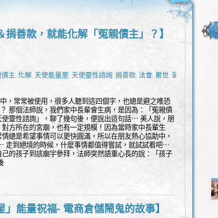
＆捐善款，就能化解「冤親債主」？】
l
親債主
化解
天使能量屋
天使靈性諮詢
捐善款
法會
累世
習氣
,
,
,
,
,
,
,
學中，常常被使用，很多人聽到這四個字，也總是避之唯恐
嗎？ 那個法師說，我們家中長輩會生病，是因為：「冤親債
天使靈性諮詢」，聊了幾句後，便說出這句話⋯ 美人說，朋
，對方所在的宮廟，也有一定規模！因為當時家中長輩生
常情總是希望事情可以更快圓滿，所以在朋友熱心協助中，
⋯ 走到絕境的時候，什麼事情都值得嘗試，就試試看吧⋯
自己的孩子到該廟宇參拜，法師突然語重心長的說：「孩子
後
星」能量祝福- 電商倉儲鬧鬼的故事】