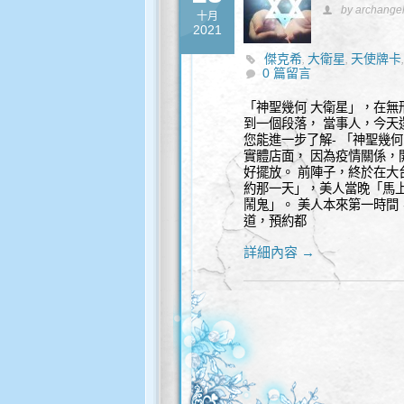
by archange
十月
2021
傑克希
大衛星
天使牌卡
,
,
0 篇留言
靈性諮詢
鬧鬼
鬼故事
,
,
「神聖幾何 大衛星」，在無
到一個段落， 當事人，今天
您能進一步了解- 「神聖幾
實體店面， 因為疫情關係，
好擺放。 前陣子，終於在大
約那一天」，美人當晚「馬
鬧鬼」。 美人本來第一時間
道，預約都
詳細內容 →