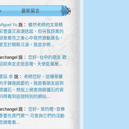
最新留言
Miguel Yu
說：
雖然老師的文章精
彩豐盛又高潮迭起，但另我訝異的
卻是看完之後心中竟然激動莫名，
甚至於眼眶泛淚。我並非修...
archangel
說：
您好~台中的朋友 歡
迎前來走走逛逛喔~ 天使能量屋...
謦廷 余
說：
老師您好，這種華麗
的手鍊我超愛的，我是看朋友談到
鎳鐵石，想說上網查詢鎳鐵石的資
料時看到這個特別的網站...
archangel
說：
您好~ 是的喔~音樂
季要先買門票^^ 可查詢它們的活動
官網看看...