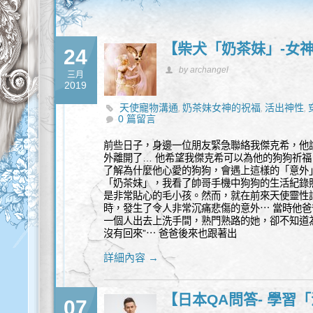
【柴犬「奶茶妹」-女
24
by archangel
三月
2019
天使寵物溝通
奶茶妹女神的祝福
活出神性
,
,
,
0 篇留言
前些日子，身邊一位朋友緊急聯絡我傑克希，他
外離開了… 他希望我傑克希可以為他的狗狗祈
了解為什麼他心愛的狗狗，會遇上這樣的「意外」
「奶茶妹」，我看了帥哥手機中狗狗的生活紀錄
是非常貼心的毛小孩。然而，就在前來天使靈性
時，發生了令人非常沉痛悲傷的意外⋯ 當時他
一個人出去上洗手間，熟門熟路的她，卻不知道
沒有回來”⋯ 爸爸後來也跟著出
詳細內容 →
【日本QA問答- 學習
07