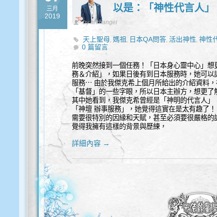
以是：「神性代言人」
三月
2019
by archangel
天上聖母
媽祖
日本QA問答
活出神性
神性
,
,
,
,
0 篇留言
前晚突然接到一個任務！「日本身心靈中心」想
務＆介紹」，如果日後有到日本服務時，她可以
服務⋯ 由於我傑克希上個月所給出的介紹資料
「基督」的一些字眼，所以日本主辦方，想更了
其中她看到，我傑克希曾經是「神明的代言人」
「神壇 辦事服務」，她覺得這實在是太有趣了！
需要很特別的因緣和天賦，甚至必須要很嚴格的
覺得我擁有這樣的背景與歷練，
詳細內容 →