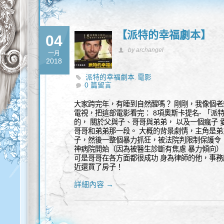
【派特的幸福劇本】
04
by archangel
一月
2018
派特的幸福劇本
電影
,
0 篇留言
大家跨完年，有睡到自然醒嗎？ 剛剛，我像個老
電視，把這部電影看完： 8項奧斯卡提名- 「派
的， 關於父與子、哥哥與弟弟， 以及一個瘋子
哥哥和弟弟那一段。 大概的背景劇情，主角是
子，然後一整個暴力抓狂，被法院判限制保護令
神病院開始（因為被醫生診斷有焦慮 暴力傾向）
可是哥哥在各方面都很成功 身為律師的他，事
近還買了房子！
詳細內容 →