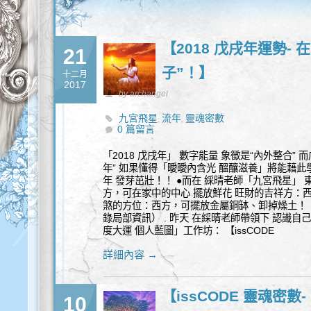
【2018 戊戌年運勢-
21
子”！】
十二月
2017
by archangel
九宮飛星
流年
靈魂密數
,
,
0 篇留言
「2018 戊戌年」 數字能量 象徵是“內外整合” 
年” 如果懂得「曖曖內含光 醞釀滋養」將能藉此學
年 發芽茁壯！！ ●而在 綵晴老師「九宮飛星」 東
方，可在家中的中心 擺放鮮花 旺財的吉祥方：
煞的方位：西方，可擺放金屬銅缽、卸掉燥土！ 
錄局部資訊） . 昨天 在綵晴老師帶領下 認識自己“
度大運 個人藍圖」工作坊： 【issCODE
詳細內容 →
【issCODE 靈魂密數-
10