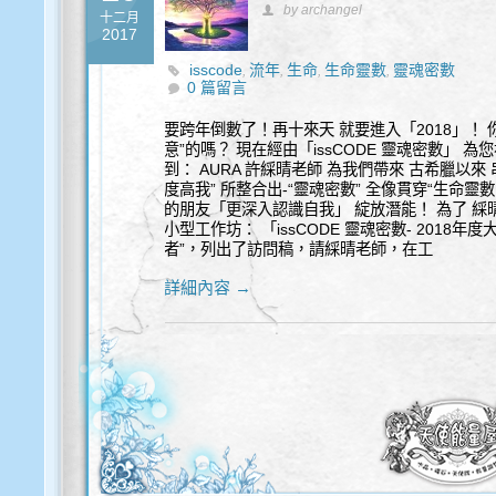
by archangel
十二月
2017
isscode
流年
生命
生命靈數
靈魂密數
,
,
,
,
0 篇留言
要跨年倒數了！再十來天 就要進入「2018」！ 
意”的嗎？ 現在經由「issCODE 靈魂密數」 
到： AURA 許綵晴老師 為我們帶來 古希臘以來
度高我” 所整合出-“靈魂密數” 全像貫穿“生命
的朋友「更深入認識自我」 綻放潛能！ 為了 綵晴
小型工作坊： 「issCODE 靈魂密數- 201
者”，列出了訪問稿，請綵晴老師，在工
詳細內容 →