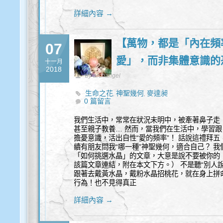
詳細內容 →
【萬物，都是「內在頻
07
愛」，而非集體意識的
十一月
2018
by archangel
生命之花
神聖幾何
麥達昶
,
,
0 篇留言
我們生活中，常常在狀況未明中，被牽著鼻子走！
甚至親子教養… 然而，當我們在生活中，學習跟
擔憂意識，活出自性“愛的頻率”！ 話說這禮拜
續有朋友問我“哪一種”神聖幾何，適合自己？ 
「如何挑選水晶」的文章，大意是說不要被你的
該篇文章連結，附在本文下方。） 不是聽“別人
跟著去戴黃水晶，戴粉水晶招桃花，就在身上拼
行為！也不見得真正
詳細內容 →