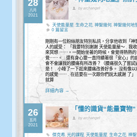
28
by archangel
八月
2021
天使能量屋
生命之花
神聖幾何
神聖幾何地
,
,
,
0 篇留言
剛剛有一位粉絲朋友特別私訊，分享他收到「神
人的感受： 「我要特別謝謝 天使能量屋～ . 
來冥想 ⋯⋯。一開始坐著的時候，會覺得熱熱
覺⋯⋯。 . 還有身心靈一直持續著很「安心」
會不會讓我的腰痛有所改善？（腰痛很久了嘗試過
是！ . 小睡了一下起來腰痛改善好多。 沒有
的感覺⋯⋯ . 在這要在一次跟你們說太感謝 了」
就算
詳細內容 →
「懂的識貨“能量寶物”
26
by archangel
五月
2021
傑克希
光的課程
天使能量屋
生命之花
神聖
,
,
,
,