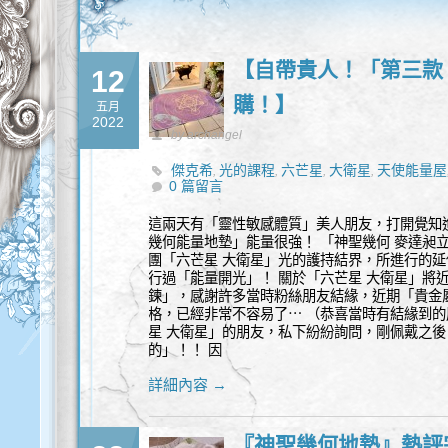
【自帶貴人！「第三款
12
購！】
五月
2022
by archangel
傑克希
光的課程
六芒星
大衛星
天使能量屋
,
,
,
,
0 篇留言
地墊
至善意願之光
豐盛
貴人
長春花蘭
麥
,
,
,
,
,
這兩天有「靈性敏感體質」美人朋友，打開覺知
幾何能量地墊」能量很強！ 「神聖幾何 麥達昶
團「六芒星 大衛星」光的護持結界，所進行的延
行過「能量開光」！ 關於「六芒星 大衛星」將
鍊」，感謝許多當時粉絲朋友結緣，近期「貴金
格，已經非常不容易了⋯ （恭喜當時有結緣到的
星 大衛星」的朋友，私下紛紛詢問，剛佩戴之後
的」！！ 因
詳細內容 →
『神聖幾何地墊』熱評