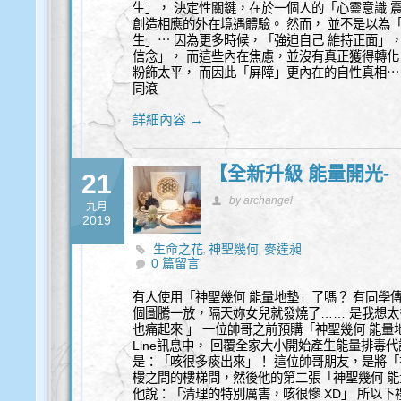
生」， 決定性關鍵，在於一個人的「心靈意識 
創造相應的外在境遇體驗。 然而， 並不是以為
生」⋯ 因為更多時候，「強迫自己 維持正面」
信念」， 而這些內在焦慮，並沒有真正獲得轉化
粉飾太平， 而因此「屏障」更內在的自性真相⋯
同滾
詳細內容 →
【全新升級 能量開光
21
by archangel
九月
2019
生命之花
神聖幾何
麥達昶
,
,
0 篇留言
有人使用「神聖幾何 能量地墊」了嗎？ 有同學
個圖騰一放，隔天妳女兒就發燒了…… 是我想太
也痛起來 」 一位帥哥之前預購「神聖幾何 能
Line訊息中， 回覆全家大小開始產生能量排毒
是：「咳很多痰出來」！ 這位帥哥朋友，是將「
樓之間的樓梯間，然後他的第二張「神聖幾何 能
他說：「清理的特別厲害，咳很慘 XD」 所以下