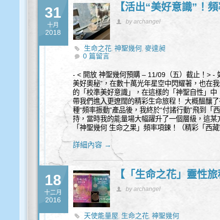
【活出“美好意識”！
31
by archangel
十月
2018
生命之花
神聖幾何
麥達昶
,
,
0 篇留言
- < 開放 神聖幾何預購 – 11/09（五）截止！
美好奧秘”，在數十萬光年星空中閃耀著，也在
的「校準美好意識」，在這樣的「神聖自性」中，
帶我們進入更遼闊的精彩生命旅程！ 大概醞釀了
種“頻率振動”產品後，我終於“付諸行動”飛到
持，當時我的能量場大幅躍升了一個層級，這某
「神聖幾何 生命之果」頻率項鍊！（精彩「西
詳細內容 →
【「生命之花」靈性旅程
18
by archangel
十二月
2016
天使能量屋
生命之花
神聖幾何
,
,