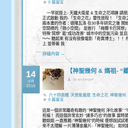
0 篇留言
一早就掛上- 天鐵大衛星 & 生命之花項鍊 請
正式啟動 我的-「生命之花」靈性旅程！ 「生命
兩本書的作者：德隆瓦洛 在30多年研究之後 開始揭
空間裡的「微小空間」 並進行 「梅爾卡巴冥想」
特殊“冥想” 能“成功改善” 城市中的空氣污染 
～～ 聽起來 有沒有很像電影「奇異博士」！！ 所
上 並帶著 我
詳細內容 →
【神聖幾何 & 媽祖- 
14
by archangel
十月
2016
六十四面體
天使能量屋
生命之花
神聖幾何
,
,
,
,
0 篇留言
這是一個非常離奇有趣的 “神聖幾何 淨化故事" “
祝福！ 而這個非常玄妙 “諸多巧合"的故事 當時
聽姐姐 一直推薦-"神聖幾何"的時候 便想說試試看
來不太理解 一片薄薄金屬片-「神聖幾何」 如何