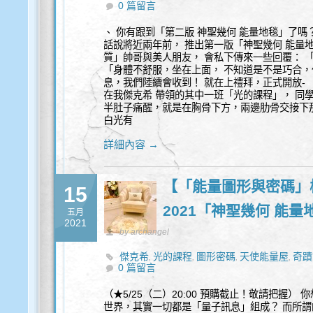
0 篇留言
、 你有跟到「第二版 神聖幾何 能量地毯」了嗎
話說將近兩年前， 推出第一版「神聖幾何 能量
質」帥哥與美人朋友， 會私下傳來一些回覆： 
「身體不舒服，坐在上面， 不知道是不是巧合，
息，我們陸續會收到！ 就在上禮拜，正式開放- 
在我傑克希 帶領的其中一班「光的課程」， 同
半肚子痛醒，就是在胸骨下方，兩邊肋骨交接下
白光有
詳細內容 →
【「能量圖形與密碼」
15
2021「神聖幾何 能
五月
2021
by archangel
傑克希
光的課程
圖形密碼
天使能量屋
奇蹟
,
,
,
,
0 篇留言
開光儀式
麥達昶
,
（★5/25（二）20:00 預購截止！敬請把握）
世界，其實一切都是「量子訊息」組成？ 而所