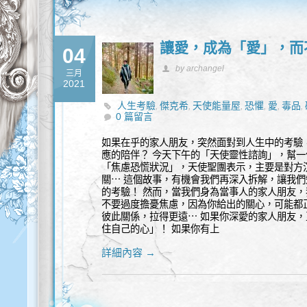
讓愛，成為「愛」，而
04
by archangel
三月
2021
人生考驗
傑克希
天使能量屋
恐懼
愛
毒品
,
,
,
,
,
,
0 篇留言
如果在乎的家人朋友，突然面對到人生中的考驗
應的陪伴？ 今天下午的「天使靈性諮詢」，幫
「焦慮恐慌狀況」，天使聖團表示，主要是對方
關⋯ 這個故事，有機會我們再深入拆解，讓我們
的考驗！ 然而，當我們身為當事人的家人朋友，
不要過度擔憂焦慮，因為你給出的關心，可能都
彼此關係，拉得更遠⋯ 如果你深愛的家人朋友，
住自己的心」！ 如果你有上
詳細內容 →