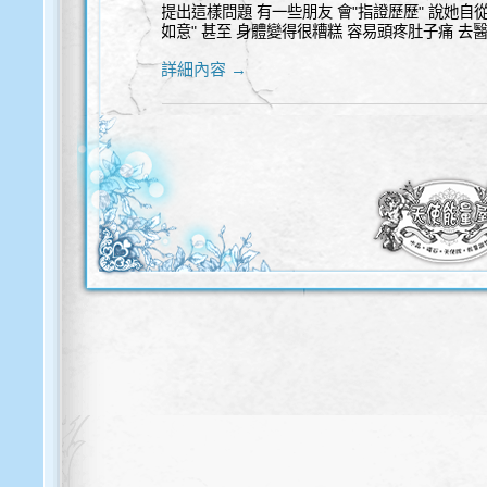
提出這樣問題 有一些朋友 會"指證歷歷" 說她自
如意" 甚至 身體變得很糟糕 容易頭疼肚子痛 去
詳細內容 →