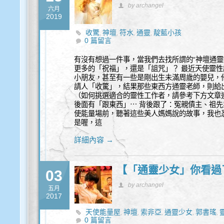
by archangel
六月
2019
收驚
神壇
符水
通靈
靛藍小孩
,
,
,
,
0 篇留言
有沒有想過一件事，當我們去找所謂的“神壇通靈
更多的「祝福」，還是「詛咒」？ 最近天使靈
小朋友，甚至有一些是剛出生未滿周歲的嬰兒，
請人「收驚」，結果那些東西方通靈老師，則給
（如何挑選適合的靈性工作者，請參考下方文章連
後面有「跟東西」⋯ 背後跟了：冤親債主、祖先
使能量場前，聽著這些美人媽媽說的故事，我也忍
是喔，這
詳細內容 →
【「通靈少女」你看過
03
by archangel
五月
2017
天使能量屋
神壇
索非亞
通靈少女
郭書瑤
,
,
,
,
,
0 篇留言