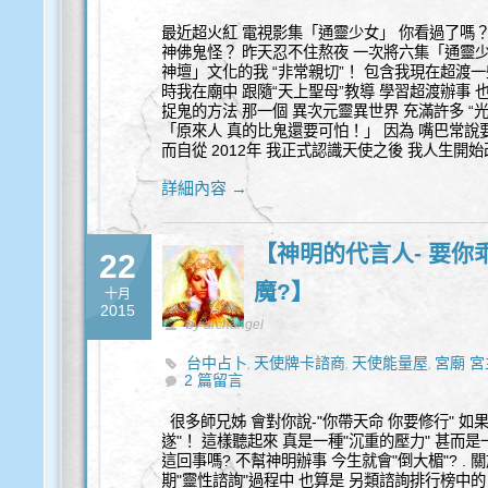
最近超火紅 電視影集「通靈少女」 你看過了嗎？
神佛鬼怪？ 昨天忍不住熬夜 一次將六集「通靈
神壇」文化的我 “非常親切”！ 包含我現在超渡一些
時我在廟中 跟隨“天上聖母”教導 學習超渡辦事 也在
捉鬼的方法 那一個 異次元靈異世界 充滿許多 “光
「原來人 真的比鬼還要可怕！」 因為 嘴巴常說
而自從 2012年 我正式認識天使之後 我人生開始
詳細內容 →
【神明的代言人- 要你
22
魔?】
十月
2015
by archangel
台中占卜
天使牌卡諮商
天使能量屋
宮廟 宮
,
,
,
2 篇留言
言人
很多師兄姊 會對你說-"你帶天命 你要修行" 如
遂"！ 這樣聽起來 真是一種"沉重的壓力" 甚而是
這回事嗎? 不幫神明辦事 今生就會"倒大楣"? . 
期"靈性諮詢"過程中 也算是 另類諮詢排行榜中的