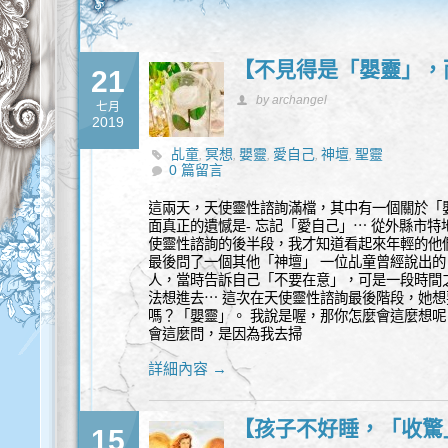
【不見得是「嬰靈」，
21
by archangel
七月
2019
乩童
冥想
嬰靈
愛自己
神壇
聖靈
,
,
,
,
,
0 篇留言
這兩天，天使靈性諮詢滿檔，其中有一個關於「
面真正的遺憾是- 忘記「愛自己」⋯ 從外縣市
使靈性諮詢的後半段，我才知道看起來年輕的他
最後問了一個其他「神壇」 一位乩童曾經說出的「
人，當時告訴自己「不要在意」，可是一段時間
法想進去⋯ 這次在天使靈性諮詢最後階段，她
嗎？「嬰靈」。 我說是喔，那你怎麼會這麼想呢
會這麼問，是因為我去掃
詳細內容 →
【孩子不好睡，「收驚
15