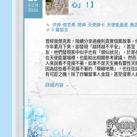
心」！】
十二月
2020
by archangel
供俸
傑克希
問神
天使牌卡
天使能量屋
應
,
,
,
,
,
0 篇留言
雕像
靈性處理
靈性諮詢
,
,
曾經我傑克希，陸續分享過幾則真實個案故事，
今年累月下來，卻發現「越拜越不平安」，甚至
友，他們發現家中似乎也有「類似狀況」，於是
在天使能量場裡，也能給出相關參考建議。 然而
人來說看不見摸不著，如果不是天生擁有靈性天
因為這些看不見摸不著的「模糊地帶」，也往往讓
有可趁之機！除了詐騙當事人金錢，甚至侵害人
詳細內容 →