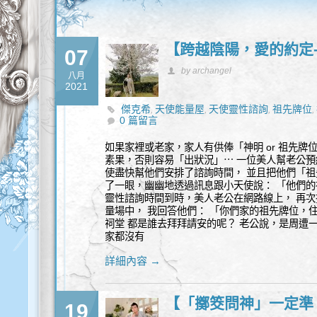
【跨越陰陽，愛的約定
07
by archangel
八月
2021
傑克希
天使能量屋
天使靈性諮詢
祖先牌位
,
,
,
,
0 篇留言
如果家裡或老家，家人有供俸「神明 or 祖先
素果，否則容易「出狀況」⋯ 一位美人幫老公預
使盡快幫他們安排了諮詢時間， 並且把他們「祖
了一眼，幽幽地透過訊息跟小天使說： 「他們的
靈性諮詢時間到時，美人老公在網路線上， 再
量場中， 我回答他們： 「你們家的祖先牌位，
祠堂 都是誰去拜拜請安的呢？ 老公說，是周遭
家都沒有
詳細內容 →
【「擲筊問神」一定準
19