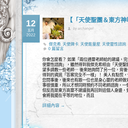
【「天使聖團＆東方神
12
by archangel
五月
2022
傑克希
天使牌卡
天使能量屋
天使靈性諮詢
,
,
,
,
0 篇留言
你會怎麼看？ 如果「兩位通靈老師給的建議，完
使靈性諮詢」，雖然得到我傑克希經由「天使聖
望多請教一些老師⋯ 後來她詢問了另一位，背
得到的資訊「答案完全不一樣」！ 美人有點慌，
您問事後，後來也有跟一位也是身心靈的老師做
事很慎重，所以才想同時預約不同老師諮詢，一
但反而是東方高靈不建議我再回到這個人身邊，
會將我擺在平等的地位，而且
詳細內容 →