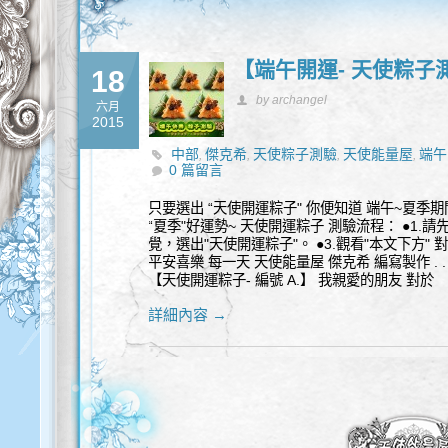
【端午開運- 天使粽子
18
by archangel
六月
2015
中部
傑克希
天使粽子測驗
天使能量屋
端午
,
,
,
,
0 篇留言
只要選出 “天使開運粽子" 你便知道 端午~夏季期
“夏季"好運勢~ 天使開運粽子 測驗流程： ●1.
覺，選出"天使開運粽子"。 ●3.觀看"本文下方"
平安喜樂 每一天 天使能量屋 傑克希 編寫製作 . . . . . .
【天使開運粽子- 編號 A.】 我親愛的朋友 對於
詳細內容 →