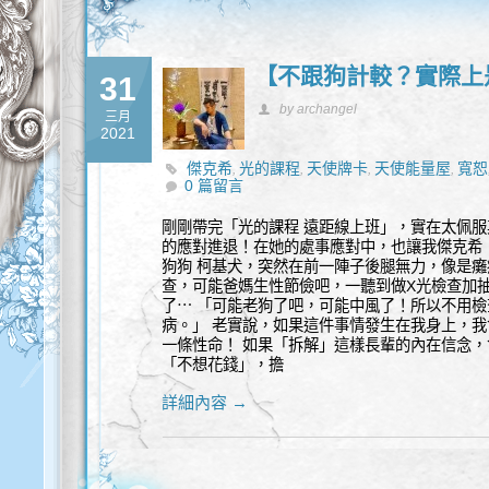
【不跟狗計較？實際上
31
by archangel
三月
2021
傑克希
光的課程
天使牌卡
天使能量屋
寬恕
,
,
,
,
0 篇留言
剛剛帶完「光的課程 遠距線上班」，實在太佩
的應對進退！在她的處事應對中，也讓我傑克希
狗狗 柯基犬，突然在前一陣子後腿無力，像是癱
查，可能爸媽生性節儉吧，一聽到做X光檢查加抽
了⋯ 「可能老狗了吧，可能中風了！所以不用
病。」 老實說，如果這件事情發生在我身上，我
一條性命！ 如果「拆解」這樣長輩的內在信念，
「不想花錢」，擔
詳細內容 →