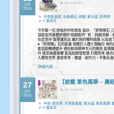
by archangel
八月
2016
天使能量屋
水晶礦石
純銀
紫水晶
舒俱徠
,
,
,
,
0 篇留言
今天幫一位 帥氣的中性朋友 設計- 「舒俱徠石 
協助支持身體舒適的"純銀配件" 有：純銀流蘇、
在定見中 智慧識別出 屬於她的獨特道路 以及放
●「舒俱徠」石的能量 相應於人體七個輪位 祂的
能協助暢通提升 通往較高精神次元的路徑 能喚
升 達至無憂無懼 能協助開發智慧 打開思考 適
入靈性世界 激發思考、靈感、創作力，平衡全身
詳細內容 →
【披戴 紫色風華 – 廣
27
by archangel
三月
2015
中部
傑克希
天使能量屋
紫水晶
紫色風華
,
,
,
,
,
0 篇留言