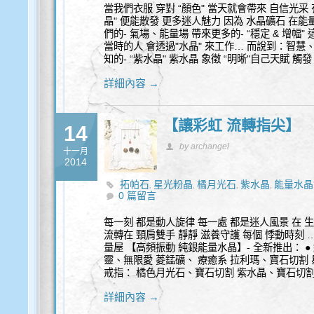
當我們衣服 穿對 “顏色" 當天就會帶來 自信光采 
晶" 便能散發 更多迷人魅力 因為 水晶礦石 在能量
們的- 氣場、能量場 帶來更多的- “穩定 & 增幅
當時的人 會透過"水晶" 來工作… 而說到：智慧
知的- “紫水晶" 紫水晶 象徵 “明晰"自己天賦 觸
詳細內容 →
【讓彩虹 流轉指尖】
14
by archangel
十一月
2014
拓帕石
星光粉晶
橘月光石
紫水晶
能量水晶
,
,
,
,
0 篇留言
每一刻 都是動人旋律 每一處 都是迷人風景 在 生
流轉在 頸肩雙手 靜靜 滋養守護 每個 悸動時刻
量屋 【高頻振動 純銀能量水晶】- 全新推出： ●
靈、無限愛 菱錳礦、 療癒系 拉利瑪、寶石切割 
戒指： 橘色月光石、寶石切割 紫水晶、寶石切
詳細內容 →