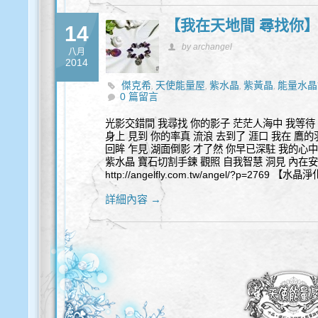
【我在天地間 尋找你
14
by archangel
八月
2014
傑克希
天使能量屋
紫水晶
紫黃晶
能量水晶
,
,
,
,
0 篇留言
光影交錯間 我尋找 你的影子 茫茫人海中 我等待 
身上 見到 你的率真 流浪 去到了 涯口 我在 鷹的
回眸 乍見 湖面倒影 才了然 你早已深駐 我的心中
紫水晶 寶石切割手鍊 觀照 自我智慧 洞見 內在
http://angelfly.com.tw/angel/?p=2769 
詳細內容 →