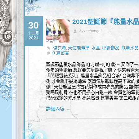
2021聖誕節『能量水
30
by archangel
十二月
2021
傑克希
天使能量屋
水晶
耶誕飾品
能量水晶
,
,
,
,
0 篇留言
聖誕節能量水晶飾品 叮叮噹~叮叮噹~~ 又到了
今年的聖誕節 想好要怎麼慶祝了嘛!? 快來看
『閃耀雪花系列」能量水晶飾品組合唷! 台灣非
夠 才會飄下幾場薄雪 就算氣象報導極高下雪的機
係!! 天使能量屋將雪花製作成閃亮亮的飾品 讓
受寒風刺骨 ～也不用擔心白跑一趟 金黃色的雪花
搭配深邃的紫水晶 亮麗高貴 氣質美美 第二款組
詳細內容 →