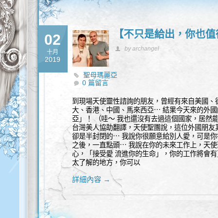
【不只是給出，你也值
02
by archangel
十月
2019
聖母瑪麗亞
0 篇留言
到現場天使靈性諮詢的朋友，曾經有來自美國、
大、香港、中國、馬來西亞⋯ 結果今天來的外國
亞」！ （哇～ 我也還沒有去過這個國家，居然能
台灣美人協助翻譯，天使聖團說，這位外國朋友
卻是半封閉的⋯ 我說你很願意給別人愛，可是你
之後，一直點頭⋯ 我說在你的未來工作上，天
心，「接受愛 流進你的生命」，你的工作將會有
太了解的地方，你可以
詳細內容 →