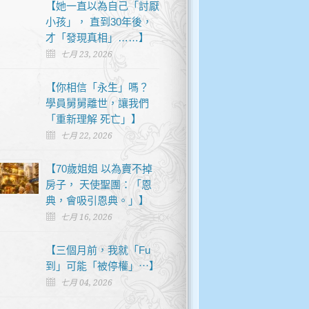
【她一直以為自己「討厭
小孩」， 直到30年後，
才「發現真相」……】
七月 23, 2026
【你相信「永生」嗎？
學員舅舅離世，讓我們
「重新理解 死亡」】
七月 22, 2026
【70歲姐姐 以為賣不掉
房子， 天使聖團：「恩
典，會吸引恩典。」】
七月 16, 2026
【三個月前，我就「Fu
到」可能「被停權」⋯】
七月 04, 2026