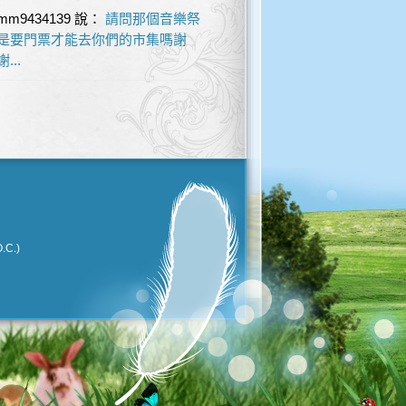
mm9434139
說：
請問那個音樂祭
是要門票才能去你們的市集嗎謝
謝...
.C.)