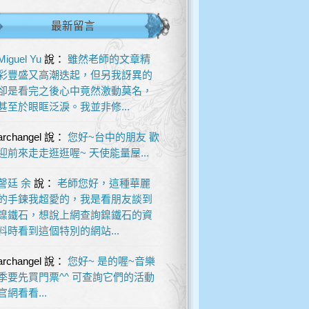
最新留言
Miguel Yu
說：
雖然老師的文章精
彩豐盛又高潮迭起，但另我訝異的
卻是看完之後心中竟然激動莫名，
甚至於眼眶泛淚。我並非修...
archangel
說：
您好~台中的朋友 歡
迎前來走走逛逛喔~ 天使能量屋...
謦廷 余
說：
老師您好，這種華麗
的手鍊我超愛的，我是看朋友談到
鎳鐵石，想說上網查詢鎳鐵石的資
料時看到這個特別的網站...
archangel
說：
您好~ 是的喔~音樂
季要先買門票^^ 可查詢它們的活動
官網看看...