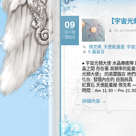
【宇宙光
09
by archange
十一月
2013
傑克希
天使能量屋
宇宙
,
,
0 篇留言
● 宇宙光頻大使 水晶療癒陣 
晶之間 存在著 高頻率的能量
光頻大使」 的高靈臨在 祂們
化在- 發現內在的 自我純真 
紅寶石 天使能量屋 傑克希 ====
時間：Am 11:30 ~ Pm 21
詳細內容 →