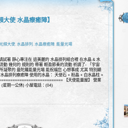
頻大使 水晶療癒陣】
l
光頻大使
水晶排列
水晶療癒陣
能量光場
,
,
,
請試著 靜心專注在 這美麗的 水晶排列組合裡 在水晶 & 水
流動 幾何的 規則的 帶著 輕盈節奏的流動 祈請了- 「宇宙
所凝聚的 曼陀羅能量光場 能祝福您 心想事成 尤其 特別顯
水晶排列療癒陣 使用的水晶： 天使石 + 粉晶 + 白水晶柱 +
========================= 【天使能量屋】 營業
:30 (星期一公休) 小屋電話：(04)