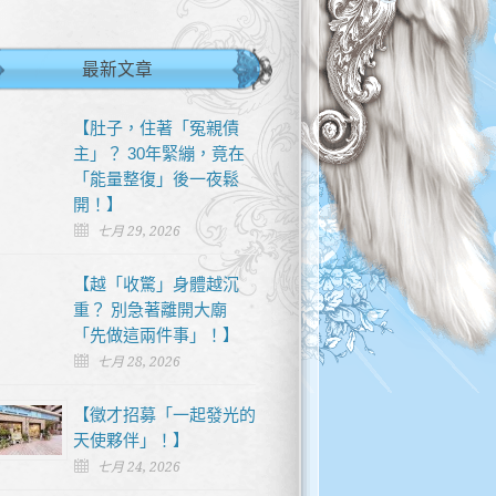
最新文章
【肚子，住著「冤親債
主」？ 30年緊繃，竟在
「能量整復」後一夜鬆
開！】
七月 29, 2026
【越「收驚」身體越沉
重？ 別急著離開大廟
「先做這兩件事」！】
七月 28, 2026
【徵才招募「一起發光的
天使夥伴」！】
七月 24, 2026