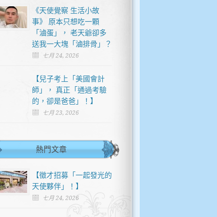
《天使覺察 生活小故
事》 原本只想吃一顆
「滷蛋」， 老天爺卻多
送我一大塊「滷排骨」？
七月 24, 2026
【兒子考上「美國會計
師」， 真正「通過考驗
的，卻是爸爸」！】
七月 23, 2026
熱門文章
【徵才招募「一起發光的
天使夥伴」！】
七月 24, 2026