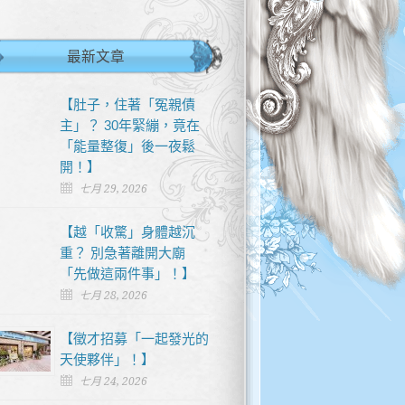
最新文章
【肚子，住著「冤親債
主」？ 30年緊繃，竟在
「能量整復」後一夜鬆
開！】
七月 29, 2026
【越「收驚」身體越沉
重？ 別急著離開大廟
「先做這兩件事」！】
七月 28, 2026
【徵才招募「一起發光的
天使夥伴」！】
七月 24, 2026