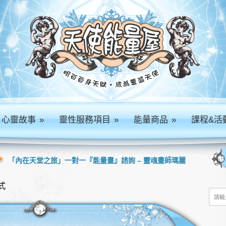
心靈故事
»
靈性服務項目
»
能量商品
»
課程&活
「內在天堂之旅」一對一『能量畫』諮詢 – 靈魂畫師瑪麗
式