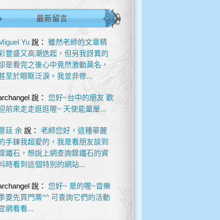
最新留言
Miguel Yu
說：
雖然老師的文章精
彩豐盛又高潮迭起，但另我訝異的
卻是看完之後心中竟然激動莫名，
甚至於眼眶泛淚。我並非修...
archangel
說：
您好~台中的朋友 歡
迎前來走走逛逛喔~ 天使能量屋...
謦廷 余
說：
老師您好，這種華麗
的手鍊我超愛的，我是看朋友談到
鎳鐵石，想說上網查詢鎳鐵石的資
料時看到這個特別的網站...
archangel
說：
您好~ 是的喔~音樂
季要先買門票^^ 可查詢它們的活動
官網看看...