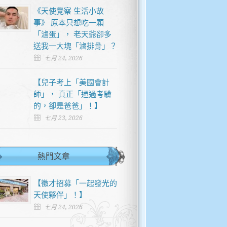
《天使覺察 生活小故
事》 原本只想吃一顆
「滷蛋」， 老天爺卻多
送我一大塊「滷排骨」？
七月 24, 2026
【兒子考上「美國會計
師」， 真正「通過考驗
的，卻是爸爸」！】
七月 23, 2026
熱門文章
【徵才招募「一起發光的
天使夥伴」！】
七月 24, 2026