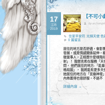
【不可小
17
by archange
三月
2019
住家平安符
光頻天使 色
,
0 篇留言
風水
陽台外推
風水沖煞
,
,
居住的地方是否舒適，會影
發展，或是情感關係延伸，都
徵當事人，正經歷什麼樣階
射」！ 我傑克希在服務「天
問， 他們居住的地方-「能
格局圖」， 我將能有更多天使
她居住的地方在「宮廟神壇
內佈置得也很舒服，不過不
詳細內容 →