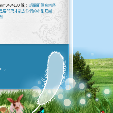
mm9434139
說：
請問那個音樂祭
是要門票才能去你們的市集嗎謝
謝...
.C.)