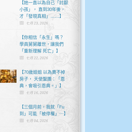
【她一直以為自己「討厭
小孩」， 直到30年後，
才「發現真相」……】
七月 23, 2026
【你相信「永生」嗎？
學員舅舅離世，讓我們
「重新理解 死亡」】
七月 22, 2026
【70歲姐姐 以為賣不掉
房子， 天使聖團：「恩
典，會吸引恩典。」】
七月 16, 2026
【三個月前，我就「Fu
到」可能「被停權」⋯】
七月 04, 2026