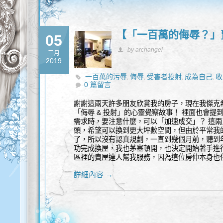
【「一百萬的侮辱？」
05
by archangel
三月
2019
一百萬的污辱
侮辱
受害者投射
成為自己
收
,
,
,
,
0 篇留言
謝謝這兩天許多朋友欣賞我的房子，現在我傑克
「侮辱 & 投射」的心靈覺察故事！ 裡面也會
需求時，要注意什麼，可以「加速成交」？ 這
頭，希望可以換到更大坪數空間，但由於平常我
了，所以沒有認真規劃，一直到幾個月前，聽到
功完成換屋，我也茅塞頓開，也決定開始著手進行
區裡的賣屋達人幫我服務，因為這位房仲本身也
詳細內容 →