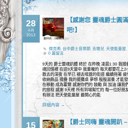
【感謝您 靈魂爵士圓滿
28
吧!】
十月
2013
by archangel
傑克希
台中爵士音樂節
吉娜兒
天使能量屋
,
,
,
,
0 篇留言
9天的 爵士靈魂趴體 終於 在昨晚 凌晨1:30 
魂回憶裡 在這9天當中 我重複的 每天都要花上2
散去的深夜 在早已 褪去喧囂的街道 繼續拖著 疲
收納飾品 摺疊 我的擺攤桌 夢想 殷殷滋養 才能
在移動 成為霍爾 感謝你們的 鼓勵 與 加油 讓
的旅程 感謝 9天裡 所有到場幫忙的 每一位好朋
有辦法 把天使能量屋 最開心的能
詳細內容 →
【爵士同嗨 靈魂開趴 
15