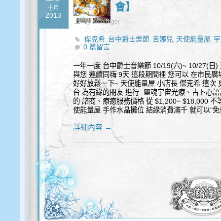
會】
十月
2013
by archangel
傑克希
台中爵士樂節
吉娜兒
天使能量屋
宇
,
,
,
,
0 篇留言
一年一度 台中爵士音樂節 10/19(六)~ 10/27
與您 連續同嗨 9天 這段期間裡 您可以 在市民
好好放鬆一下~ 天使能量屋 小店長 傑克希 這次 
台 為有緣的朋友 進行- 靈魂宇宙光療、占卜心語
的 諮商、療癒服務價格 從 $1,200~ $18,000
使能量屋 手作水晶攤位 結緣消費滿千 就可以"免費
詳細內容 →