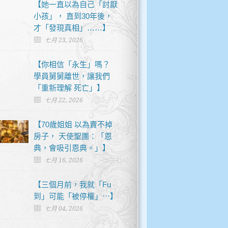
【她一直以為自己「討厭
小孩」， 直到30年後，
才「發現真相」……】
七月 23, 2026
【你相信「永生」嗎？
學員舅舅離世，讓我們
「重新理解 死亡」】
七月 22, 2026
【70歲姐姐 以為賣不掉
房子， 天使聖團：「恩
典，會吸引恩典。」】
七月 16, 2026
【三個月前，我就「Fu
到」可能「被停權」⋯】
七月 04, 2026