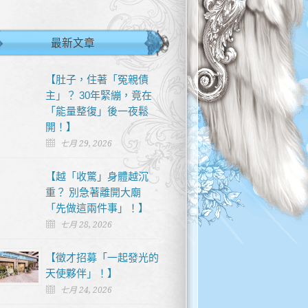
最新文章
【肚子，住著「冤親債
主」？ 30年緊繃，竟在
「能量整復」後一夜鬆
開！】
七月 29, 2026
【越「收驚」身體越沉
重？ 別急著離開大廟
「先做這兩件事」！】
七月 28, 2026
【徵才招募「一起發光的
天使夥伴」！】
七月 24, 2026