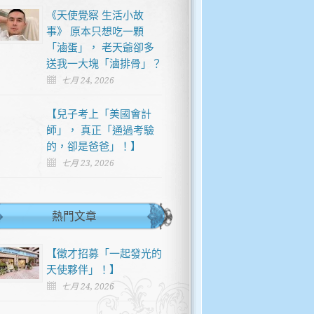
《天使覺察 生活小故
事》 原本只想吃一顆
「滷蛋」， 老天爺卻多
送我一大塊「滷排骨」？
七月 24, 2026
【兒子考上「美國會計
師」， 真正「通過考驗
的，卻是爸爸」！】
七月 23, 2026
熱門文章
【徵才招募「一起發光的
天使夥伴」！】
七月 24, 2026