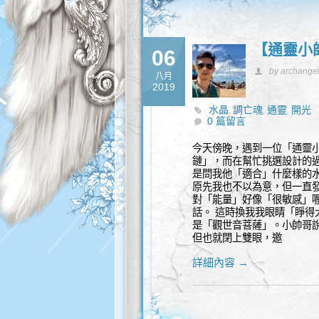
【通靈小
06
by archange
八月
2019
水晶
調亡魂
通靈
開光
,
,
,
0 篇留言
今天傍晚，遇到一位「通靈
鏈」，而在幫忙挑選設計的過
是問我他「適合」什麼樣的
原先我也不以為意，但一直
對「能量」好像「很敏感」喔
話。 這時換我我眼睛「睜得
是「觀世音菩薩」。小帥哥說
但也就閉上雙眼，邀
詳細內容 →