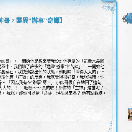
帥哥，靈異“辦事”奇譚】
l
小帥哥」，一開始他是想來請我設計他專屬的「能量水晶腳
程中，我們聊了許多的「通靈“辦事”甘苦談」… 一開始他
水晶礦石，我快速說出他的狀態，他眼睛「睜得大大的」⋯
發現他有「打嗝」的反應，我就覺得很好奇，我說唉唷，你
～ 「因為我有在“辦事”啊。」 小帥哥很自在地回了這句
大大的」！！ 哇嗚～～ 真的喔！那你的「主神」是誰呢？
。 我說，那你可以請「菩薩」現在過來嗎？ 他有點靦腆，