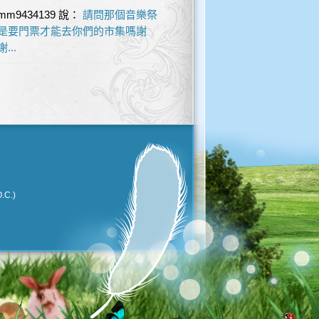
mm9434139
說：
請問那個音樂祭
是要門票才能去你們的市集嗎謝
謝...
.C.)