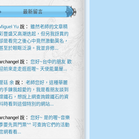
最新留言
Miguel Yu
說：
雖然老師的文章精
彩豐盛又高潮迭起，但另我訝異的
卻是看完之後心中竟然激動莫名，
甚至於眼眶泛淚。我並非修...
archangel
說：
您好~台中的朋友 歡
迎前來走走逛逛喔~ 天使能量屋...
謦廷 余
說：
老師您好，這種華麗
的手鍊我超愛的，我是看朋友談到
鎳鐵石，想說上網查詢鎳鐵石的資
料時看到這個特別的網站...
archangel
說：
您好~ 是的喔~音樂
季要先買門票^^ 可查詢它們的活動
官網看看...