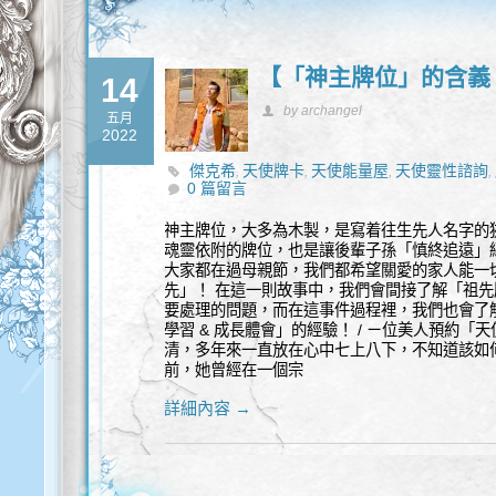
【「神主牌位」的含義
14
by archangel
五月
2022
傑克希
天使牌卡
天使能量屋
天使靈性諮詢
,
,
,
,
0 篇留言
渡儀式
神主牌位，大多為木製，是寫着往生先人名字的
魂靈依附的牌位，也是讓後輩子孫「慎終追遠」
大家都在過母親節，我們都希望關愛的家人能一
先」！ 在這一則故事中，我們會間接了解「祖
要處理的問題，而在這事件過程裡，我們也會了
學習 & 成長體會」的經驗！ / ㄧ位美人預約
清，多年來一直放在心中七上八下，不知道該如
前，她曾經在一個宗
詳細內容 →