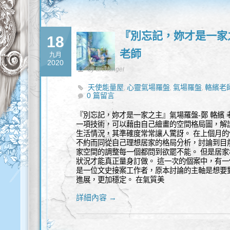
『別忘記，妳才是一家
18
老師
九月
2020
by archangel
天使能量屋
心靈氣場羅盤
氣場羅盤
輅繽老
,
,
,
0 篇留言
『別忘記，妳才是一家之主』氣場羅盤-鄭 輅繽
一項技術，可以藉由自己繪畫的空間格局圖，解
生活情況，其準確度常常讓人驚訝。 在上個月
不約而同從自己理想居家的格局分析，討論到目
家空間的調整每一個都問到欲罷不能。 但是居
狀況才能真正量身訂做。 這一次的個案中，有
是一位文史接案工作者，原本討論的主軸是想要
進展，更加穩定。 在氣質美
詳細內容 →