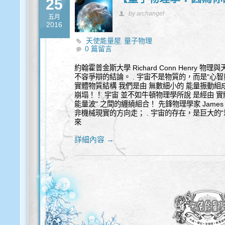
25
by archangel
五月
2016
天使能量屋
量子物理
,
0 篇留言
約翰霍普金斯大學 Richard Conn Henry
不容爭辯的結論。 . 宇宙不是物質的，而是"心智與
實體物質結構 我們是由 無數細小的 能量振動組
崩塌！！ 宇宙 並不如牛頓物理學所說 是經由 實
能量波" 之間的纏繞組合！ 先鋒物理學家 James
非機械現實的方向走； . 宇宙的存在，是巨大的"
來
詳細內容 →