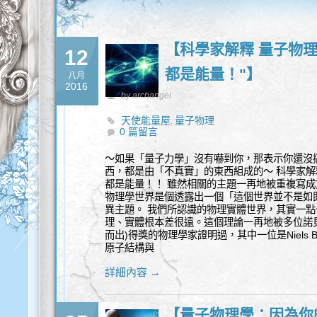
【科學家解釋 量子物理
12
都是能量！"】
八月
2016
by archangel
天使能量屋
量子物理
,
0 篇留言
～如果「量子力學」沒有嚇到你，那表示你還沒
西，都是由「不真實」的東西組成的～ 科學家
都是能量！！ 雖然相關的主題一再地被重複寫成
物理學世界是個透露出一個「這個世界並不是如
異主題。 我們所認識的物理實體世界，其實一點
理、實體根本差很遠。這個理論一再地被多位諾貝
而出)得獎的物理學家證明過，其中一位是Niels
原子結構與
詳細內容 →
【量子物理學：因為你