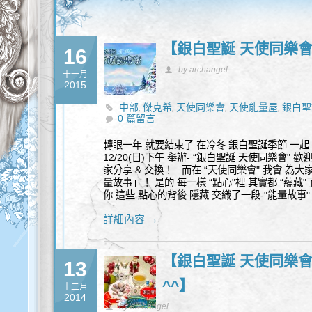
【銀白聖誕 天使同樂
16
by archangel
十一月
2015
中部
傑克希
天使同樂會
天使能量屋
銀白聖
,
,
,
,
0 篇留言
轉眼一年 就要結束了 在冷冬 銀白聖誕季節 一起 
12/20(日)下午 舉辦- “銀白聖誕 天使同樂會" 
家分享 & 交換！ . 而在 “天使同樂會" 我會 為大
量故事」！ 是的 每一樣 “點心"裡 其實都 “蘊藏"了
你 這些 點心的背後 隱藏 交織了一段-"能量故事"…
詳細內容 →
【銀白聖誕 天使同樂會
13
^^】
十二月
2014
by archangel