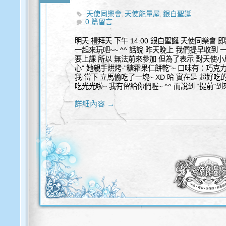
天使同樂會
天使能量屋
銀白聖誕
,
,
0 篇留言
明天 禮拜天 下午 14:00 銀白聖誕 天使同樂會 
一起來玩吧~~ ^^ 話說 昨天晚上 我們提早收到 
要上課 所以 無法前來參加 但為了表示 對天使小
心" 她親手烘烤-"糖霜果仁餅乾"~ 口味有：巧克
我 當下 立馬偷吃了一塊~ XD 哈 實在是 超好吃的
吃光光啦~ 我有留給你們喔~ ^^ 而說到 “提前"
詳細內容 →