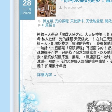
28
by archangel
十二月
2020
傑克希
光的課程
天使牌卡
天使能量屋
開啟
,
,
,
,
0 篇留言
連續三天帶完「開啟天使之心- 大天使神諭卡 
希 私人進修「光的課程 天使級次」！ 在前三
這三天，能開始找到「靈魂的答案」，我很替他們
一句話，一直都是「奇蹟課程」耳提面命的！ 
魂輪迴千百世，只是為了追求榮華富貴，以及他
象，最終依然敵不過「無常」。就連鑽石、地球
滅滅⋯ 那麼⋯ 我們現在每天煩惱的這些事情，
義？ 如果數十年後
詳細內容 →