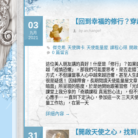
【回到幸福的修行？穿
03
by archangel
九月
2021
傑克希
天使牌卡
天使能量屋
課程心得
開啟
,
,
,
,
0 篇留言
這位美人朋友講的真好！什麼是「修行」？如果
越「戒慎恐懼」，那我們可能要思考，是否走錯
方式，不但讓當事人心中越來越恐懼，甚至人生
很是疑惑！ 因緣際會，長期閱讀天使能量屋文章
暗面」所呈現的態度，於是她開始跟著習修「光
課堂上我分享的「奇蹟課程 真寬恕心法」，但
心應手⋯ 一直到下定決心，參加這一次 三天天使
量工作坊」，在第一天
詳細內容 →
【開啟天使之心，找到
31