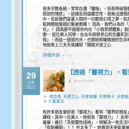
很多宗教系統，常常在講「懺悔」，但有時候我
原諒的愧疚」，這樣反而遠離空性，是無法證悟
中，告訴我們娑婆人間的一切都是幻境之夢，如
能夠開始穿越幻象被救贖！ 因為，我們以為的「
在」！ 因為那不過是你內在「小我思想體系」創
索⋯ 這位美人同學，在去年經歷老公的生離死
程」，而這一道道的光，也開始照耀進她的生命
地前來上三天天使課程「開啟天使之心
詳細內容 →
【透過「靈視力」，看
29
by archangel
八月
2021
傑克希
天使之心
天使塔羅
天使牌卡
天使能
,
,
,
,
0 篇留言
有許多朋友會好奇「靈視力」看到「靈界好朋友
課程，其中一位美人，她就有「靈視力」！ 去
量屋，進行「天使靈性諮詢」，想解決一些生活
「有點嚇到」！！ 也太多了⋯ 她看到天使能量