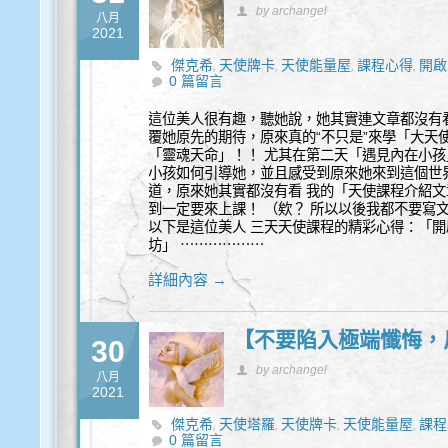
by archangel
八月
2021
傑克希
天使牌卡
天使能量屋
課程心得
開啟
,
,
,
,
0 篇留言
這位美人很有趣，聽她說，她其實連文章都沒有
覆她原先的期待，原來真的“不只是”來學「大天
「靈魂天命」！！ 尤其在第二天「遇見內在小
小孩如何引導她，並且感受到原來她來到這個世
道，原來她其實都沒有看 我的「天使課程介紹
到一定要來上課！ （欸？ 所以以後我都不要寫文
以下是這位美人 三天天使課程的精彩心得：「開
坊」 ⋯⋯⋯⋯⋯⋯
詳細內容 →
【不要陷入極端懺悔，
30
by archangel
八月
2021
傑克希
天使塔羅
天使牌卡
天使能量屋
課程
,
,
,
,
0 篇留言