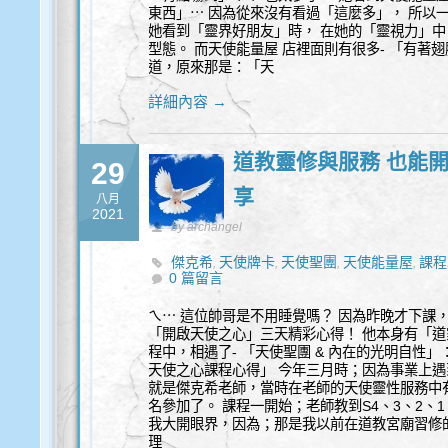
東西」⋯ 因為從來沒有看過「這麼多」， 所以
她看到「靈界好朋友」時， 在她的「靈視力」中
型態。 而天使能量屋 店裡面則有很多- 「有著
道，原來那是：「天
詳細內容 →
道教靈修與服務 也能開
29
享
八月
2021
by archangel
傑克希
天使牌卡
天使聖團
天使能量屋
課程
,
,
,
,
0 篇留言
ㄟ⋯ 這位帥哥是不用睡覺嗎？ 因為昨晚才下課
「開啟天使之心」三天精彩心得！ 他本身有「道
程中，相遇了- 「天使聖團 & 內在的光明自性」
天使之心課程心得」 今年三月時；因為事業上
就是傑克希老師，當時在老師的天使靈性服務中
名參加了。 課程一開始；老師教到S4、3、2
我大開眼界，因為；那是我以前在道教宮廟習修
理