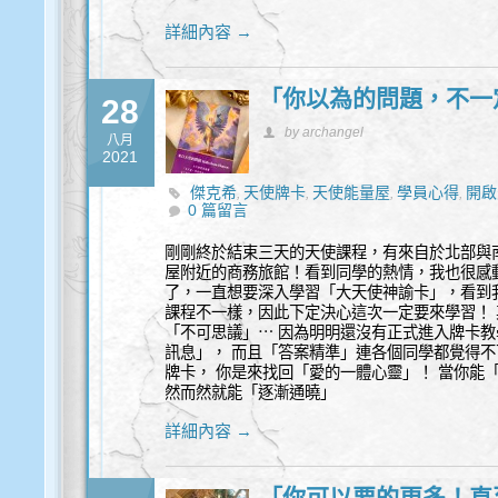
詳細內容 →
「你以為的問題，不一
28
by archangel
八月
2021
傑克希
天使牌卡
天使能量屋
學員心得
開啟
,
,
,
,
0 篇留言
剛剛終於結束三天的天使課程，有來自於北部與
屋附近的商務旅館！看到同學的熱情，我也很感
了，一直想要深入學習「大天使神諭卡」，看到
課程不一樣，因此下定決心這次一定要來學習！
「不可思議」⋯ 因為明明還沒有正式進入牌卡教
訊息」， 而且「答案精準」連各個同學都覺得不
牌卡， 你是來找回「愛的一體心靈」！ 當你能
然而然就能「逐漸通曉」
詳細內容 →
「你可以要的更多！直