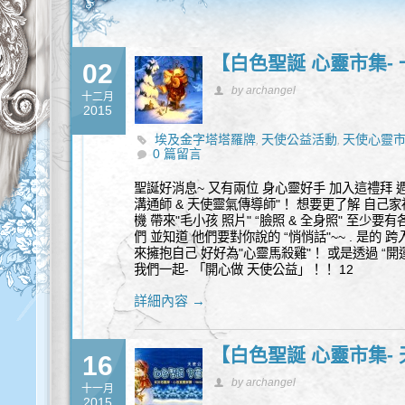
【白色聖誕 心靈市集-
02
by archangel
十二月
2015
埃及金字塔塔羅牌
天使公益活動
天使心靈
,
,
0 篇留言
甲彩繪
聖誕好消息~ 又有兩位 身心靈好手 加入這禮拜 週
溝通師 & 天使靈氣傳導師"！ 想要更了解 自己家
機 帶來"毛小孩 照片" “臉照 & 全身照" 至少
們 並知道 他們要對你說的 “悄悄話"~~ . 是的 
來擁抱自己 好好為"心靈馬殺雞"！ 或是透過 “開
我們一起- 「開心做 天使公益」！！ 12
詳細內容 →
【白色聖誕 心靈市集-
16
by archangel
十一月
2015