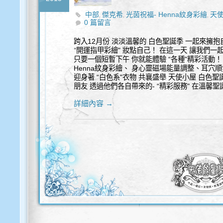
中部
傑克希
光茵祝福- Henna紋身彩繪
天
,
,
,
0 篇留言
心- 埃及之光塔羅牌
白色聖誕 心靈市集
百光
,
,
指甲彩繪
跨入12月份 淡淡溫馨的 白色聖誕季 一起來擁抱
“開運指甲彩繪" 妝點自己！ 在這一天 讓我們一起-
只要一個短暫下午 你就能體驗 “各種"精彩活動
Henna紋身彩繪、 身心靈磁場能量調整、耳穴
迎身著 “白色系"衣物 共襄盛舉 天使小屋 白色聖
朋友 透過他們各自帶來的- “精彩服務" 在溫馨聖
詳細內容 →