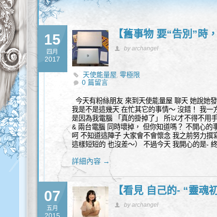
【舊事物 要“告別”時
15
by archangel
四月
2017
天使能量屋
零極限
,
0 篇留言
今天有粉絲朋友 來到天使能量屋 聊天 她說她發
我是不是這幾天 在忙其它的事情～ 沒錯！ 我一
是因為我電腦 「真的掛掉了」 所以才不得不用手機
& 兩台電腦 同時壞掉， 但你知道嗎？ 不開心的事 不一定不
呵 不知道這陣子 大家會不會懷念 我之前努力撰寫的
這樣短短的 也沒差～） 不過今天 我開心的是- 
詳細內容 →
【看見 自己的- “靈魂
07
by archangel
五月
2015