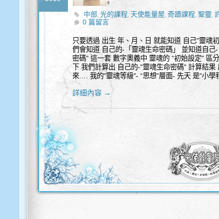
中部
光的課程
天使能量屋
奇蹟課程
聖靈
,
,
,
,
,
0 篇留言
只要透過 出生 年、月、日 就能知道 自己"靈魂初始
們會知道 自己的-「靈魂生命密碼」 並知道自己-「
密碼" 這一套 數字奧義中 靈魂的 “初始設定" 區
下 我們計算出 自己的-"靈魂生命密碼" 計算結果 出來
來…. 我的"靈魂等級"- “思想"層面- 先天 是"小學程
詳細內容 →