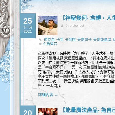
【神聖幾何- 念轉，人
25
by archangel
十一月
2021
傑克希
卡到
卡到陰
天使牌卡
天使能量屋
,
,
,
,
,
0 篇留言
轉念
靈性干擾
靈性處理
靈性諮詢
靛色小孩
,
,
,
,
心靈很奇妙，有時候「念」轉了，人生就不一樣
兩次「遠距視訊 天使靈性諮詢」，讓她在海外
以更自在；他們搬到一個新地方，明明是一個很
是「半夜睡不好」⋯ 第一次 天使靈性諮詢結束
有所謂的「天使祝福」？ 因為大兒子，好像有稍
兒子突然連續一兩個禮拜，都病懨懨， 不但無精
預約第二次： 「跨國連線 遠距視訊 天使靈性諮
告， 一瞬間我
詳細內容 →
【能量魔法產品- 為
20