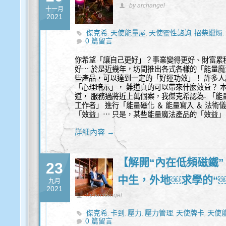
by archangel
十一月
2021
傑克希
天使能量屋
天使靈性諮詢
招柴蠟燭
,
,
,
,
0 篇留言
量產品
能量蠟燭
許願蠟燭
識別
靈性干擾
,
,
,
,
,
你希望「讓自己更好」？事業變得更好、財富累
好⋯ 於是近幾年，坊間推出各式各樣的「能量
些產品，可以達到一定的「好運功效」！ 許多人
「心理暗示」， 難道真的可以帶來什麼效益？ 
道， 服務過將近上萬個案，我傑克希認為- 「能
工作者」 進行「能量磁化 ＆ 能量寫入 ＆ 法
「效益」⋯ 只是，某些能量魔法產品的「效益」
詳細內容 →
【解開“內在低頻磁鐵”
23
中生，外地￼求學的“
九月
2021
by archangel
傑克希
卡到
壓力
壓力管理
天使牌卡
天使
,
,
,
,
,
0 篇留言
諮詢
青少年
面子
,
,