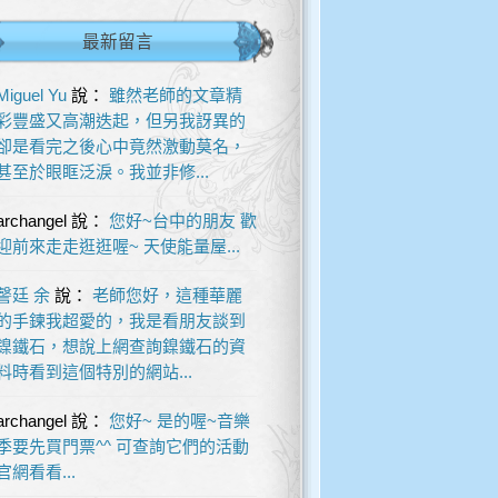
最新留言
Miguel Yu
說：
雖然老師的文章精
彩豐盛又高潮迭起，但另我訝異的
卻是看完之後心中竟然激動莫名，
甚至於眼眶泛淚。我並非修...
archangel
說：
您好~台中的朋友 歡
迎前來走走逛逛喔~ 天使能量屋...
謦廷 余
說：
老師您好，這種華麗
的手鍊我超愛的，我是看朋友談到
鎳鐵石，想說上網查詢鎳鐵石的資
料時看到這個特別的網站...
archangel
說：
您好~ 是的喔~音樂
季要先買門票^^ 可查詢它們的活動
官網看看...