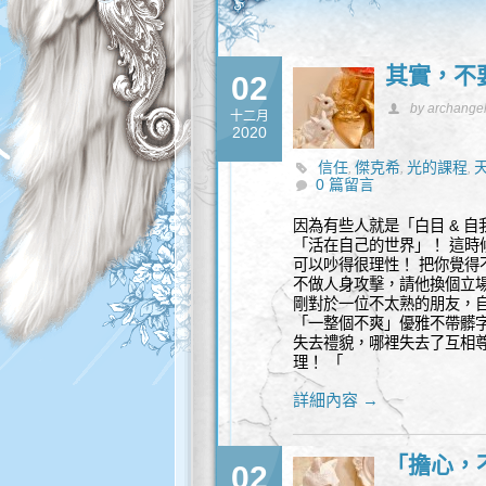
其實，不
02
by archange
十二月
2020
信任
傑克希
光的課程
,
,
,
0 篇留言
因為有些人就是「白目 & 
「活在自己的世界」！ 這時
可以吵得很理性！ 把你覺得
不做人身攻擊，請他換個立場
剛對於一位不太熟的朋友，
「一整個不爽」優雅不帶髒字
失去禮貌，哪裡失去了互相尊
理！ 「
詳細內容 →
「擔心，
02