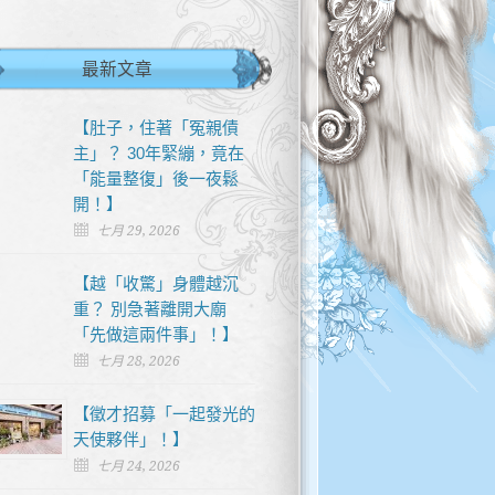
最新文章
【肚子，住著「冤親債
主」？ 30年緊繃，竟在
「能量整復」後一夜鬆
開！】
七月 29, 2026
【越「收驚」身體越沉
重？ 別急著離開大廟
「先做這兩件事」！】
七月 28, 2026
【徵才招募「一起發光的
天使夥伴」！】
七月 24, 2026