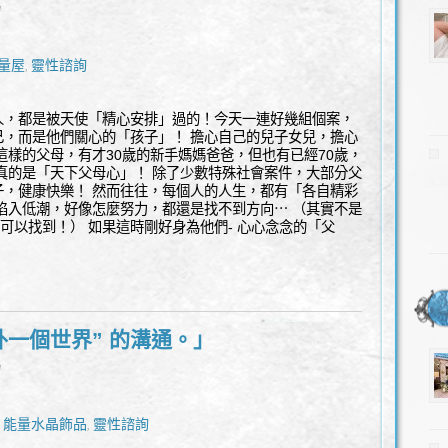
l
量屋
靈性諮詢
,
人，都是被天使「精心安排」過的！今天一連好幾組個案，
己，而是他們關心的「孩子」！ 擔心自己的兒子女兒，擔心
這樣的父母，有才30歲的新手媽媽爸爸，但也有已經70歲，
真的是「天下父母心」！ 除了少數特殊社會案件，大部分父
子，健康快樂！ 然而往往，每個人的人生，都有「各自精彩
陷入低潮，好像怎麼努力，都還是找不到方向⋯ （其實不是
”可以找到！） 如果這時剛好身為他們- 心心念念的「父
外一個世界” 的溝通。」
l
能量水晶飾品
靈性諮詢
,
,