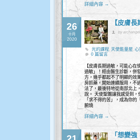
詳細內容 →
【皮膚長
26
by archange
十月
2020
光的課程
天使能量屋
心
,
,
0 篇留言
【皮膚長期過敏，可能心在
過敏」！經由醫生診斷，併發
方，幾乎都起不了明顯的效
房抓藥，開始連續服用，不過
法了，最後特地從南部北上，
說。 天使聖團讓我感受到
「求不得的苦」，成為你的「
腑燒
詳細內容 →
「想變強
21