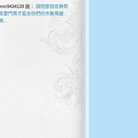
mm9434139
說：
請問那個音樂祭
是要門票才能去你們的市集嗎謝
謝...