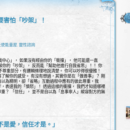
要害怕「吵架」！
l
天使能量屋
靈性諮詢
,
自我中心」， 如果沒有經由你的「衝撞」， 他可能還一直
候你的「吵架」， 反而能「幫助他進行自我省思」！！ 你
不尊重部分，有邏輯條理地說清楚。 你可以吵得很優雅！
了解你的感受。 有沒有想過，其實你是在「做善事」？ 剛
自以為精明，卻「省略」互動過程中應有的彼此尊重，我
，表達我的「憤怒」！ 透過這樣的衝撞， 我們才知道哪裡
重？ 「信任」， 並不是自以為「息事寧人」縱容對方的無
不是愛，信任才是。」