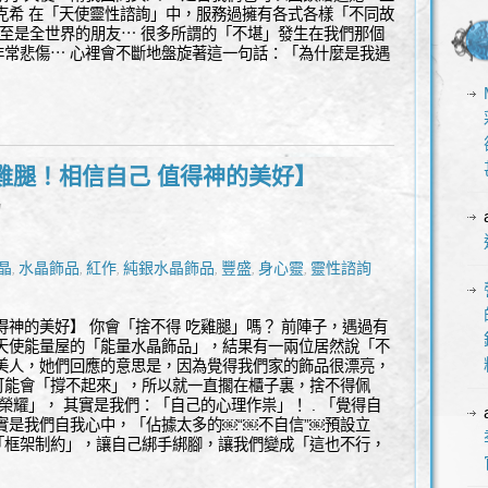
克希 在「天使靈性諮詢」中，服務過擁有各式各樣「不同故
至是全世界的朋友⋯ 很多所謂的「不堪」發生在我們那個
非常悲傷⋯ 心裡會不斷地盤旋著這一句話：「為什麼是我遇
雞腿！相信自己 值得神的美好】
l
晶
水晶飾品
紅作
純銀水晶飾品
豐盛
身心靈
靈性諮詢
,
,
,
,
,
,
得神的美好】 你會「捨不得 吃雞腿」嗎？ 前陣子，遇過有
 天使能量屋的「能量水晶飾品」，結果有一兩位居然說「不
位美人，她們回應的意思是，因為覺得我們家的飾品很漂亮，
可能會「撐不起來」，所以就一直擱在櫃子裏，捨不得佩
榮耀」， 其實是我們：「自己的心理作祟」！ . 「覺得自
實是我們自我心中，「佔據太多的￼“￼不自信”￼預設立
「框架制約」，讓自己綁手綁腳，讓我們變成「這也不行，