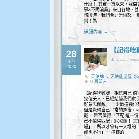
什麼！ 其實一直以來，我傑
事&不同滄桑」來自各地，甚
階段時，我們會非常憤怒、
到！為
詳細內容 →
【記得吃
28
by archange
十月
2020
天使牌卡
天使能量屋
水
,
,
0 篇留言
【記得吃雞腿！相信自己 值
幾位美人，已經結緣我們家
好意思佩戴」⋯ 少數這幾
但是覺得自己平常的穿搭，
戴⋯ 是否值得「匹配 這一份
己不值得匹配」￼￼￼！ 其
場」，所以才會有一大堆的
那也不行」⋯ 這樣的