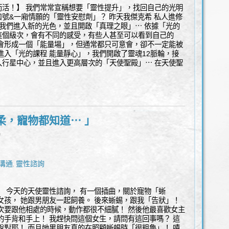
而活！】 我們常常宣稱想要「靈性提升」，找回自己的光明
號&一廂情願的「靈性安慰劑」？ 昨天我傑克希 私人進修
，我們進入新的光色，並且開啟「真理之眼」⋯ 依據「光的
這個級次，會有不同的感受，有些人甚至可以看到自己的
」會形成一個「能量場」，但通常都只可意會，卻不一定能被
進入「光的課程 能量靜心」，我們開啟了靈魂12脈輪，接
入行星中心，並且進入更高層次的「天使聖殿」⋯ 在天使聖
柔，寵物都知道⋯ 」
l
溝通
靈性諮詢
,
」 今天的天使靈性諮詢， 有一個插曲，關於寵物「蜥
女孩， 她跟男朋友一起飼養。 後來蜥蜴，跟我「告狀」！
次要跟他相處的時候，動作都很不細膩！ 然後他最喜歡女主
的手背和手上！ 我趕快問這個女生，請問有這回事嗎？ 這
說對耶！ 而且她男朋友真的在照顧蜥蜴時「很粗魯」！ 嘖