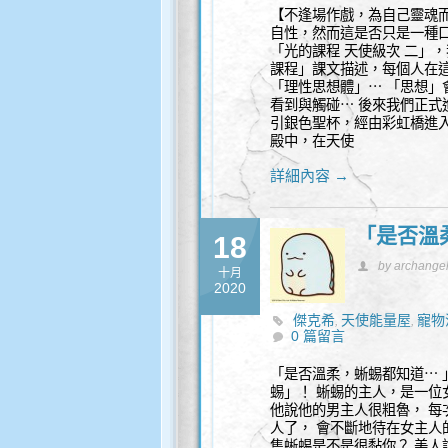
【不逢場作戲，為自己靈魂
自性，然而這是否只是一種口
「光的課程 天使級次 二」
課程」課文描述，每個人在
「理性思想體」⋯ 「思想
看到與觸碰⋯ 後來我們正式
引銀色聖杯，經由彩虹橋進
殿中，在天使
詳細內容 →
「是否溫
18
by archange
十月
2020
傑克希
天使能量屋
寵物
,
,
0 篇留言
「是否溫柔，蜥蜴都知道⋯ 
蜴」！ 蜥蜴的主人，是一位
他說他的男主人很粗魯， 每
人了， 會不斷地待在女主人
隻蜥蜴是不是很黏你？ 美人