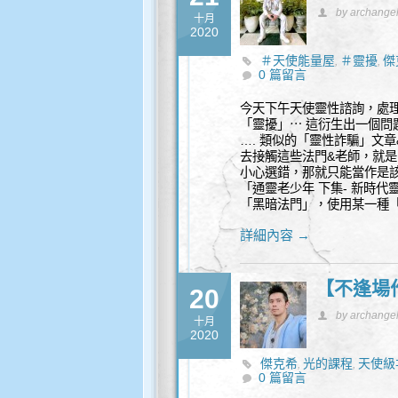
by archange
十月
2020
＃天使能量屋
＃靈擾
傑
,
,
0 篇留言
今天下午天使靈性諮詢，處
「靈擾」⋯ 這衍生出一個問
…. 類似的「靈性詐騙」文
去接觸這些法門&老師，就
小心選錯，那就只能當作是
「通靈老少年 下集- 新時代
「黑暗法門」，使用某一種
詳細內容 →
【不逢場
20
by archange
十月
2020
傑克希
光的課程
天使級
,
,
0 篇留言