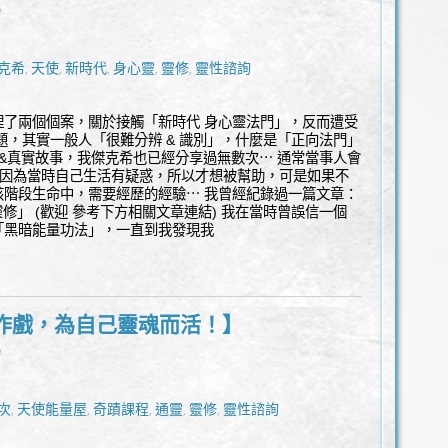
l
克希
天使
新時代
身心靈
靈修
靈性諮詢
,
,
,
,
,
理了兩個個案，關於接觸「新時代 身心靈法門」，反而遭受
題，其實一般人「很難分辨 & 識別」，什麼是「正向法門」
章&真實故事，我傑克希也已經分享過無數次⋯ 通常當事人會
是因為當時自己生活有疑惑，所以才想被幫助，可是如果不
該階段生命中，需要經歷的經驗⋯ 我曾經紀錄過一篇文章：
靈修」 (歡迎 參考下方相關文章連結) 我在當時曾誤信一個
「黑暗能量功法」，一直到我發現我
作戲，為自己靈魂而活！】
l
次
天使能量屋
奇蹟課程
通靈
靈修
靈性諮詢
,
,
,
,
,