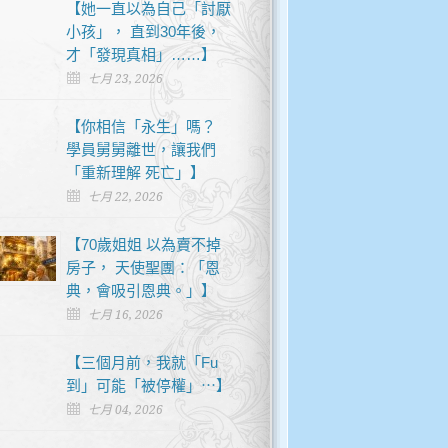
【她一直以為自己「討厭
小孩」， 直到30年後，
才「發現真相」……】
七月 23, 2026
【你相信「永生」嗎？
學員舅舅離世，讓我們
「重新理解 死亡」】
七月 22, 2026
【70歲姐姐 以為賣不掉
房子， 天使聖團：「恩
典，會吸引恩典。」】
七月 16, 2026
【三個月前，我就「Fu
到」可能「被停權」⋯】
七月 04, 2026