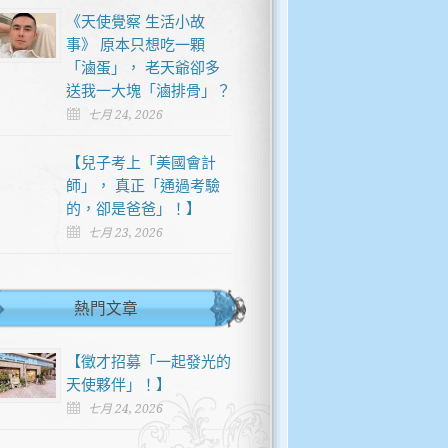
《天使覺察 生活小故
事》 原本只想吃一顆
「滷蛋」， 老天爺卻多
送我一大塊「滷排骨」？
七月 24, 2026
【兒子考上「美國會計
師」， 真正「通過考驗
的，卻是爸爸」！】
七月 23, 2026
熱門文章
【徵才招募「一起發光的
天使夥伴」！】
七月 24, 2026