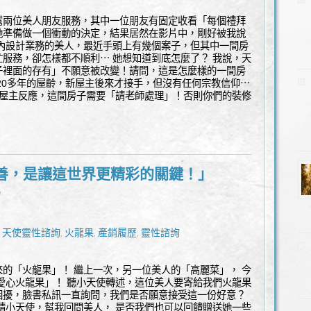
幫兩位美人朋友服務，其中一位朋友有固定收看「每個禮拜
她準備做一個衝動的決定，結果居然在影片中，剛好被我說
室內設計業務的美人，最近手頭上有幾個案子，但其中一間房
服務，卻怎樣都不順利⋯ 她想知道到底怎麼了？ 我說，天
子裡面的存有」不願意被改變！請問，這是怎麼樣的一間房
20多年的屋齡，新屋主後來才接手，但沒有任何宗教信仰⋯
跟屋主反應，這間房子需要「請老師處理」！否則你們的裝修
善，是讓這世界更精彩的關鍵！」
l
天使靈性諮詢
火龍果
產銷履歷
靈性諮詢
,
,
,
,
的「火龍果」！ 繼上一次，另一位美人的「高麗菜」， 今
愛心火龍果」！ 聽小天使轉述，這位美人要寄給我們火龍果
困擾，臉書私訊一直詢問，我們是否願意接受這一份好意？
請小天使，幫我回問美人， 是否我們也可以回饋贈送她一些