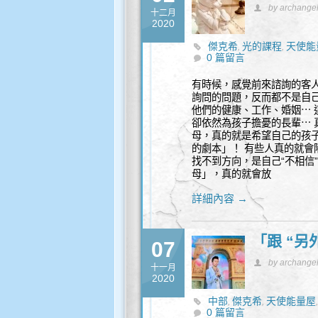
by archange
十二月
2020
傑克希
光的課程
天使能
,
,
0 篇留言
有時候，感覺前來諮詢的客
詢問的問題，反而都不是自
他們的健康、工作、婚姻⋯ 
卻依然為孩子擔憂的長輩⋯ 
母，真的就是希望自己的孩
的劇本」！ 有些人真的就會
找不到方向，是自己“不相信
母」，真的就會放
詳細內容 →
「跟 “另
07
by archange
十一月
2020
中部
傑克希
天使能量屋
,
,
0 篇留言