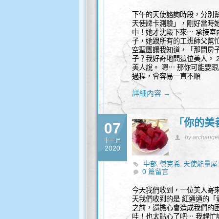
下午的天使諮詢時段，分別
天使牌卡測驗」，剛好當時
中！她才沈殿下來⋯ 承接
子，她跟所有的工班師父幫忙
空聖團讓我知道，「那間房
子？我好奇地問這位美人。 
美人說。 嗯⋯ 那你可能要
過程，會容易一直不順
詳細內容 →
「你的美
07
by archange
十一月
2020
中部
傑克希
天使能量屋
,
,
0 篇留言
今天我們收到，一位美人寄來
天我們收到的是 紅通通的「
之前，還擔心會造成我們的
哇！也太貼心了吧⋯ 我趕忙