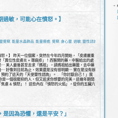
期過敏，可能心在憤怒。】
l
靈覺察
能量水晶飾品
能量療癒
覺察
身心靈
過敏
靈性諮詢
,
,
,
,
,
,
憤怒。】 昨天一位個案，突然在今年四月開始，「皮膚嚴重
「異位性皮膚炎 + 蕁麻疹」！西醫開的藥，中醫給出的處
果⋯ 美人最後甚至去求「媽祖」，請媽祖給出藥籖，去中藥
⋯ 好像到目前為止，效果還是沒有很明顯⋯ 實在是沒有辦
預約了這天的「天使靈性諮詢」。 . 「你討厭自己！」我
，你是一個很壓抑的人，但又追求你想要的完美，這幾年期間
焦慮 & 憤怒」！ 這些內在「憤怒的火焰」，從你的五臟六
，是因為恐懼，還是平安？」