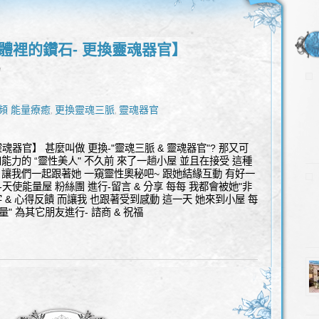
體裡的鑽石- 更換靈魂器官】
l
頻 能量療癒
更換靈魂三脈
靈魂器官
,
,
魂器官】 甚麼叫做 更換-"靈魂三脈 & 靈魂器官"? 那又可
能力的 “靈性美人" 不久前 來了一趟小屋 並且在接受 這種
 讓我們一起跟著她 一窺靈性奧秘吧~ 跟她結緣互動 有好一
天使能量屋 粉絲團 進行-留言 & 分享 每每 我都會被她"非
 & 心得反饋 而讓我 也跟著受到感動 這一天 她來到小屋 每
" 為其它朋友進行- 諮商 & 祝福