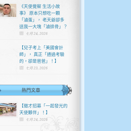
《天使覺察 生活小故
事》 原本只想吃一顆
「滷蛋」， 老天爺卻多
送我一大塊「滷排骨」？
七月 24, 2026
【兒子考上「美國會計
師」， 真正「通過考驗
的，卻是爸爸」！】
七月 23, 2026
熱門文章
【徵才招募「一起發光的
天使夥伴」！】
七月 24, 2026