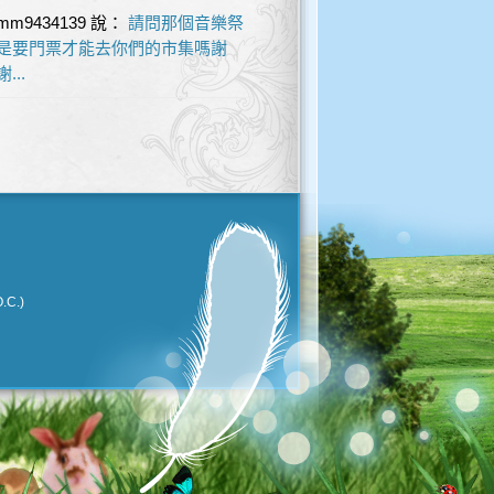
mm9434139
說：
請問那個音樂祭
是要門票才能去你們的市集嗎謝
謝...
.C.)