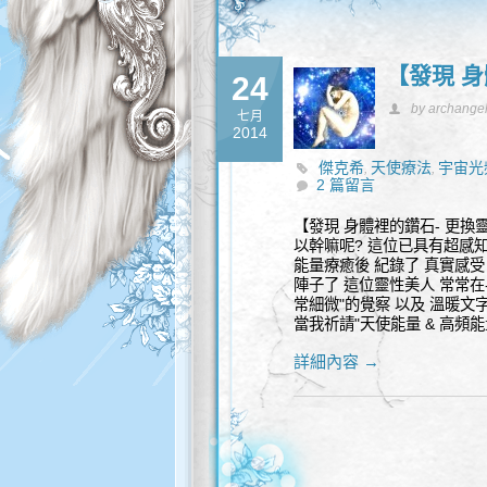
【發現 身
24
by archange
七月
2014
傑克希
天使療法
宇宙光
,
,
2 篇留言
【發現 身體裡的鑽石- 更換靈
以幹嘛呢? 這位已具有超感知
能量療癒後 紀錄了 真實感受
陣子了 這位靈性美人 常常在-
常細微"的覺察 以及 溫暖文字
當我祈請"天使能量 & 高頻能量
詳細內容 →