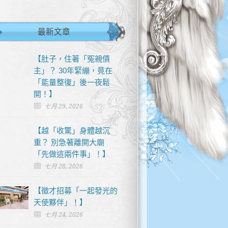
最新文章
【肚子，住著「冤親債
主」？ 30年緊繃，竟在
「能量整復」後一夜鬆
開！】
七月 29, 2026
【越「收驚」身體越沉
重？ 別急著離開大廟
「先做這兩件事」！】
七月 28, 2026
【徵才招募「一起發光的
天使夥伴」！】
七月 24, 2026