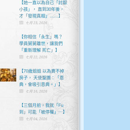
【她一直以為自己「討厭
小孩」， 直到30年後，
才「發現真相」……】
七月 23, 2026
【你相信「永生」嗎？
學員舅舅離世，讓我們
「重新理解 死亡」】
七月 22, 2026
【70歲姐姐 以為賣不掉
房子， 天使聖團：「恩
典，會吸引恩典。」】
七月 16, 2026
【三個月前，我就「Fu
到」可能「被停權」⋯】
七月 04, 2026