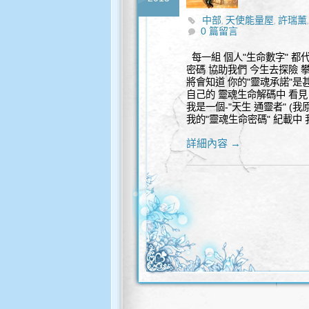
中部
天使能量屋
許瑞薰
,
,
0 篇留言
每一組 個人"生命數字" 都代
密碼 協助我們 今生去探險 攀
將會知道 你的"靈魂承諾"是甚
自己的 靈魂生命解碼中 看見 
我是一個-"天生 通靈者" (
我的"靈魂生命密碼" 紀載中 
詳細內容 →