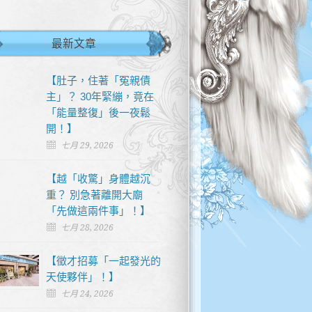
最新文章
【肚子，住著「冤親債
主」？ 30年緊繃，竟在
「能量整復」後一夜鬆
開！】
七月 29, 2026
【越「收驚」身體越沉
重？ 別急著離開大廟
「先做這兩件事」！】
七月 28, 2026
【徵才招募「一起發光的
天使夥伴」！】
七月 24, 2026