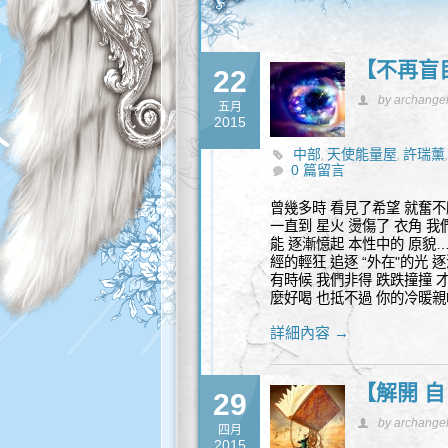
【不再盲
22
by archange
五月
2015
中部
天使能量屋
許瑞薰
,
,
0 篇留言
曾幾多時 看見了希望 就奮不
一直到 星火 燙傷了 衣角 我
能 逐漸憶起 本性中的 原貌…
經的輕狂 追逐 “外在"的光 
有時候 我們非得 跌跌撞撞 
麼好喝 也抵不過 你的冷暖親
詳細內容 →
【解開 自
29
by archange
四月
2015