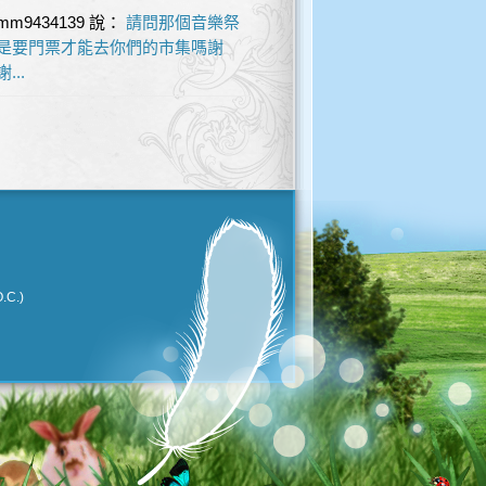
mm9434139
說：
請問那個音樂祭
是要門票才能去你們的市集嗎謝
謝...
.C.)