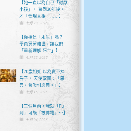
【她一直以為自己「討厭
小孩」， 直到30年後，
才「發現真相」……】
七月 23, 2026
【你相信「永生」嗎？
學員舅舅離世，讓我們
「重新理解 死亡」】
七月 22, 2026
【70歲姐姐 以為賣不掉
房子， 天使聖團：「恩
典，會吸引恩典。」】
七月 16, 2026
【三個月前，我就「Fu
到」可能「被停權」⋯】
七月 04, 2026