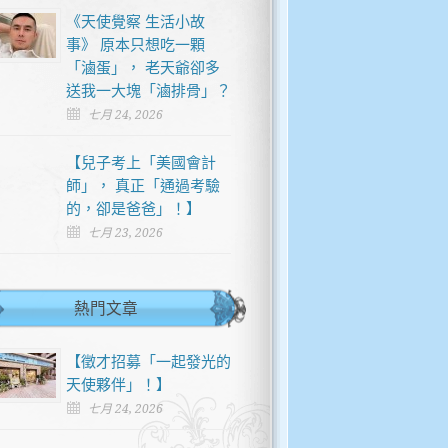
《天使覺察 生活小故
事》 原本只想吃一顆
「滷蛋」， 老天爺卻多
送我一大塊「滷排骨」？
七月 24, 2026
【兒子考上「美國會計
師」， 真正「通過考驗
的，卻是爸爸」！】
七月 23, 2026
熱門文章
【徵才招募「一起發光的
天使夥伴」！】
七月 24, 2026