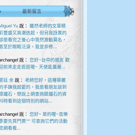
最新留言
Miguel Yu
說：
雖然老師的文章精
彩豐盛又高潮迭起，但另我訝異的
卻是看完之後心中竟然激動莫名，
甚至於眼眶泛淚。我並非修...
archangel
說：
您好~台中的朋友 歡
迎前來走走逛逛喔~ 天使能量屋...
謦廷 余
說：
老師您好，這種華麗
的手鍊我超愛的，我是看朋友談到
鎳鐵石，想說上網查詢鎳鐵石的資
料時看到這個特別的網站...
archangel
說：
您好~ 是的喔~音樂
季要先買門票^^ 可查詢它們的活動
官網看看...