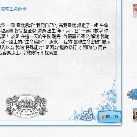
靈魂生命解碼
,
表 一個"靈魂承諾" 我們自己的 高我靈魂 設定了一組 生命
越高峰 好完整全貌 透過 出生"年、月、日" 一連串數字 你
麼！ 於是 在這一天的午後 聽完 “許瑞薰老師"的解說 我從
我一路上的-"生命輪廓"！ 原來… 我的"靈魂生命密碼" 顯示
我原先以為 我的"特殊能力" 是因為"道教修行"才開啟的) 而在
我容易走上- 宗教修行 & 探索靈