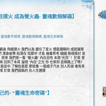
目撲火 成為螢火蟲- 靈魂數頻解碼】
l
靈魂數字頻率
靈魂數頻解碼
靈魂生命解碼
,
,
,
顧身 飛蛾撲火 我們以為 握住了星火 便能隨瞬的 成就璀璨
們 渾身疲憊 陷落在 低靡中 才能 幾番思考 細細 檢視探討 並
 原來 我們是一隻 “螢火蟲" 內在自性 本是"光亮"！ 於是 曾
逐漸 回到了本質 凝視 “內在"之光 你 也來到 這條路上了嗎?
才能從中 了解些甚麼 那就像 一瓶橘子汽水 別人形容 會有多
嚐 於是 我們固執的 在人生選擇
己的- “靈魂生命密碼"】
l