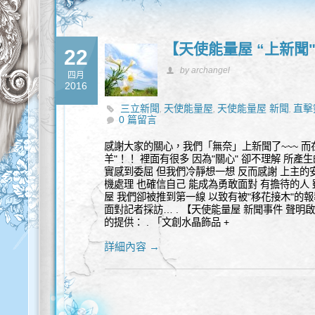
【天使能量屋 “上新聞
22
by archangel
四月
2016
三立新聞
天使能量屋
天使能量屋 新聞
直擊
,
,
,
0 篇留言
感謝大家的關心，我們「無奈」上新聞了~~~ 而
羊"！！ 裡面有很多 因為"關心" 卻不理解 所產
實感到委屈 但我們冷靜想一想 反而感謝 上主的
機處理 也確信自己 能成為勇敢面對 有擔待的人
屋 我們卻被推到第一線 以致有被"移花接木"的
面對記者採訪… . 【天使能量屋 新聞事件 聲明
的提供： . 「文創水晶飾品 +
詳細內容 →