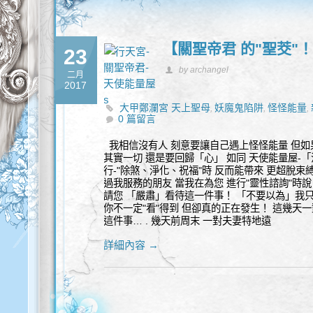
【關聖帝君 的"聖茭"！
23
by archangel
二月
2017
大甲鄭瀾宮 天上聖母
妖魔鬼陷阱
怪怪能量
,
,
,
0 篇留言
負能量清理除煞
魔的誘惑
,
我相信沒有人 刻意要讓自己遇上怪怪能量 但如
其實一切 還是要回歸「心」 如同 天使能量屋-
行-"除煞、淨化、祝福"時 反而能帶來 更超脫束
過我服務的朋友 當我在為您 進行"靈性諮詢"時說
請您 「嚴肅」看待這一件事！ 「不要以為」我
你不一定"看"得到 但卻真的正在發生！ 這幾天一
這件事… . 幾天前周末 一對夫妻特地遠
詳細內容 →