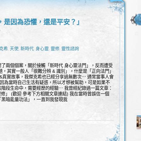
，是因為恐懼，還是平安？」
l
克希
天使
新時代
身心靈
靈修
靈性諮詢
,
,
,
,
,
理了兩個個案，關於接觸「新時代 身心靈法門」，反而遭受
題，其實一般人「很難分辨 & 識別」，什麼是「正向法門」
章&真實故事，我傑克希也已經分享過無數次⋯ 通常當事人會
是因為當時自己生活有疑惑，所以才想被幫助，可是如果不
該階段生命中，需要經歷的經驗⋯ 我曾經紀錄過一篇文章：
靈修」 (歡迎 參考下方相關文章連結) 我在當時曾誤信一個
「黑暗能量功法」，一直到我發現我