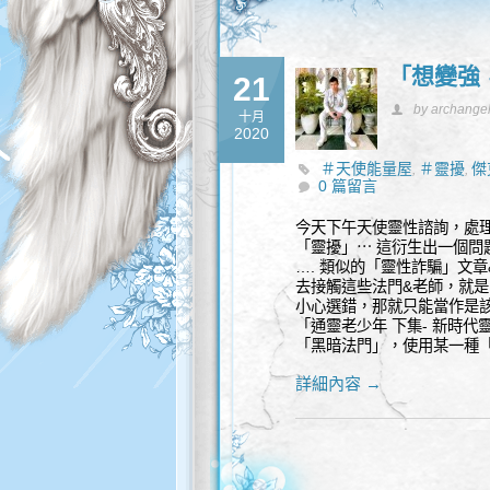
「想變強
21
by archange
十月
2020
＃天使能量屋
＃靈擾
傑
,
,
0 篇留言
今天下午天使靈性諮詢，處
「靈擾」⋯ 這衍生出一個問
…. 類似的「靈性詐騙」文
去接觸這些法門&老師，就
小心選錯，那就只能當作是
「通靈老少年 下集- 新時代
「黑暗法門」，使用某一種
詳細內容 →