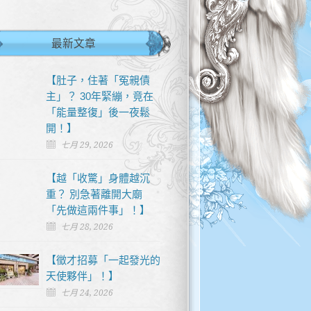
最新文章
【肚子，住著「冤親債
主」？ 30年緊繃，竟在
「能量整復」後一夜鬆
開！】
七月 29, 2026
【越「收驚」身體越沉
重？ 別急著離開大廟
「先做這兩件事」！】
七月 28, 2026
【徵才招募「一起發光的
天使夥伴」！】
七月 24, 2026