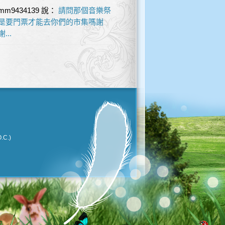
mm9434139
說：
請問那個音樂祭
是要門票才能去你們的市集嗎謝
謝...
.C.)