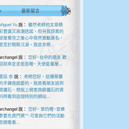
最新留言
Miguel Yu
說：
雖然老師的文章精
彩豐盛又高潮迭起，但另我訝異的
卻是看完之後心中竟然激動莫名，
甚至於眼眶泛淚。我並非修...
archangel
說：
您好~台中的朋友 歡
迎前來走走逛逛喔~ 天使能量屋...
謦廷 余
說：
老師您好，這種華麗
的手鍊我超愛的，我是看朋友談到
鎳鐵石，想說上網查詢鎳鐵石的資
料時看到這個特別的網站...
archangel
說：
您好~ 是的喔~音樂
季要先買門票^^ 可查詢它們的活動
官網看看...