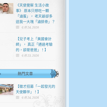
《天使覺察 生活小故
事》 原本只想吃一顆
「滷蛋」， 老天爺卻多
送我一大塊「滷排骨」？
七月 24, 2026
【兒子考上「美國會計
師」， 真正「通過考驗
的，卻是爸爸」！】
七月 23, 2026
熱門文章
【徵才招募「一起發光的
天使夥伴」！】
七月 24, 2026