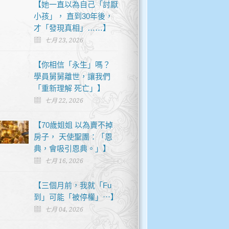
【她一直以為自己「討厭
小孩」， 直到30年後，
才「發現真相」……】
七月 23, 2026
【你相信「永生」嗎？
學員舅舅離世，讓我們
「重新理解 死亡」】
七月 22, 2026
【70歲姐姐 以為賣不掉
房子， 天使聖團：「恩
典，會吸引恩典。」】
七月 16, 2026
【三個月前，我就「Fu
到」可能「被停權」⋯】
七月 04, 2026