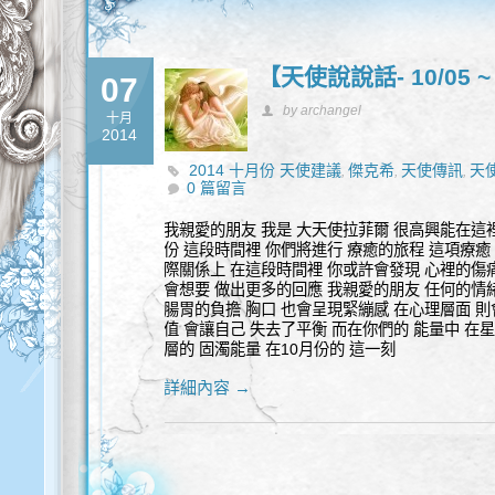
【天使說說話- 10/05 ~ 
07
by archangel
十月
2014
2014 十月份 天使建議
傑克希
天使傳訊
天
,
,
,
0 篇留言
我親愛的朋友 我是 大天使拉菲爾 很高興能在這裡
份 這段時間裡 你們將進行 療癒的旅程 這項療癒
際關係上 在這段時間裡 你或許會發現 心裡的傷
會想要 做出更多的回應 我親愛的朋友 任何的情緒
腸胃的負擔 胸口 也會呈現緊繃感 在心理層面 則
值 會讓自己 失去了平衡 而在你們的 能量中 在
層的 固濁能量 在10月份的 這一刻
詳細內容 →