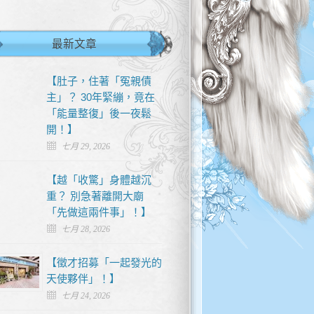
最新文章
【肚子，住著「冤親債
主」？ 30年緊繃，竟在
「能量整復」後一夜鬆
開！】
七月 29, 2026
【越「收驚」身體越沉
重？ 別急著離開大廟
「先做這兩件事」！】
七月 28, 2026
【徵才招募「一起發光的
天使夥伴」！】
七月 24, 2026