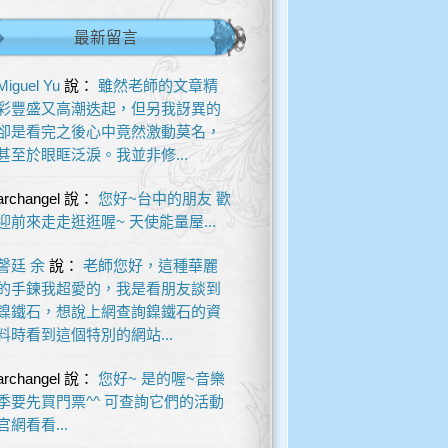
最新留言
Miguel Yu
說：
雖然老師的文章精
彩豐盛又高潮迭起，但另我訝異的
卻是看完之後心中竟然激動莫名，
甚至於眼眶泛淚。我並非修...
archangel
說：
您好~台中的朋友 歡
迎前來走走逛逛喔~ 天使能量屋...
謦廷 余
說：
老師您好，這種華麗
的手鍊我超愛的，我是看朋友談到
鎳鐵石，想說上網查詢鎳鐵石的資
料時看到這個特別的網站...
archangel
說：
您好~ 是的喔~音樂
季要先買門票^^ 可查詢它們的活動
官網看看...