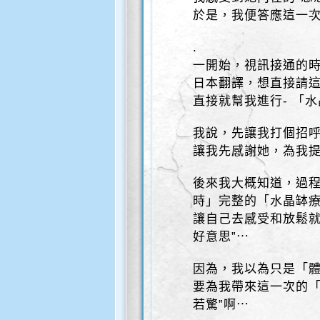
於是，我便答應這一
.
一開始，視訊接通的
日本翻譯，想直接請這
直接就幫我進行- 「
我說，先讓我打個招
讓我先感謝她，為我提
後來我大概知道，過
時」完整的「水晶缽
讓自己去感受和放鬆就
好意思”⋯
因為，我以為只是「體
要為我帶來這一次的「
若驚”啊⋯