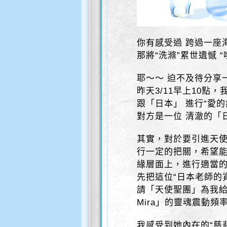
你有感受過 跨過一座
那將“洗滌”累世遺憾 
耶～～ 迫不及待分享
昨天3/11早上10點
跟「日本」 進行“愛的
對方是一位 清澈的「
其實，對於要引進天
行一定的把關，希望
緣層面上，進行適當
先把這位“日本老師的
請「天使聖團」為我
Mira」的靈魂震動頻
我感受到她內在的“慈