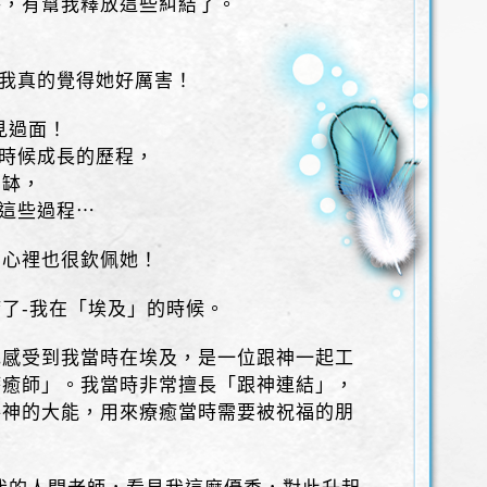
時，有幫我釋放這些糾結了。
，我真的覺得她好厲害！
見過面！
小時候成長的歷程，
晶缽，
我這些過程⋯
在心裡也很欽佩她！
了-我在「埃及」的時候。
她感受到我當時在埃及，是一位跟神一起工
療癒師」。我當時非常擅長「跟神連結」，
將神的大能，用來療癒當時需要被祝福的朋