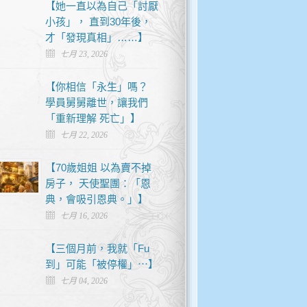
【她一直以為自己「討厭
小孩」， 直到30年後，
才「發現真相」……】
七月 23, 2026
【你相信「永生」嗎？
學員舅舅離世，讓我們
「重新理解 死亡」】
七月 22, 2026
【70歲姐姐 以為賣不掉
房子， 天使聖團：「恩
典，會吸引恩典。」】
七月 16, 2026
【三個月前，我就「Fu
到」可能「被停權」⋯】
七月 04, 2026