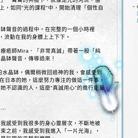
頻」一聲聲的共振下，就像是光的河流，協
服上，如同“光的課程“中，開始清理「個性自
晶缽聲音的過程中，在完整的一個小時裡
，流動在我的身體上上下下。
療癒師Mira．「非常真誠」帶著一股「純
水晶缽聲音，傳導過來！
的水晶缽，偶爾稍微回過神的我，會感受到
個在日本的她，這麼努力專注的做這一件事，
她不認識的人，這麼“真誠用心”的進行能量
的⋯
，我感受到我很多的身心靈層次，不斷地被
結束之前，我感受到我進入「一片光海」，