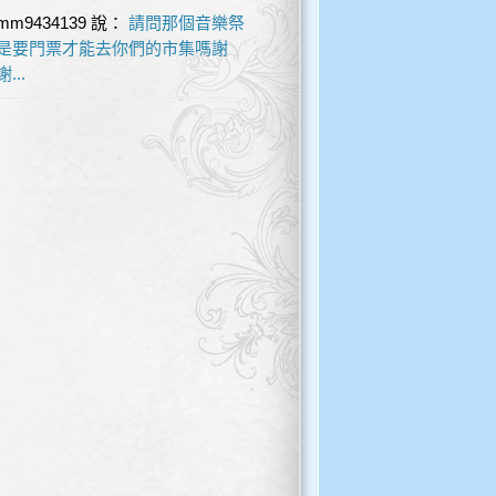
mm9434139
說：
請問那個音樂祭
是要門票才能去你們的市集嗎謝
謝...