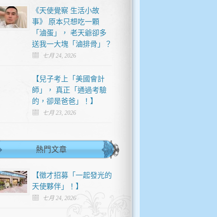
《天使覺察 生活小故
事》 原本只想吃一顆
「滷蛋」， 老天爺卻多
送我一大塊「滷排骨」？
七月 24, 2026
【兒子考上「美國會計
師」， 真正「通過考驗
的，卻是爸爸」！】
七月 23, 2026
熱門文章
【徵才招募「一起發光的
天使夥伴」！】
七月 24, 2026