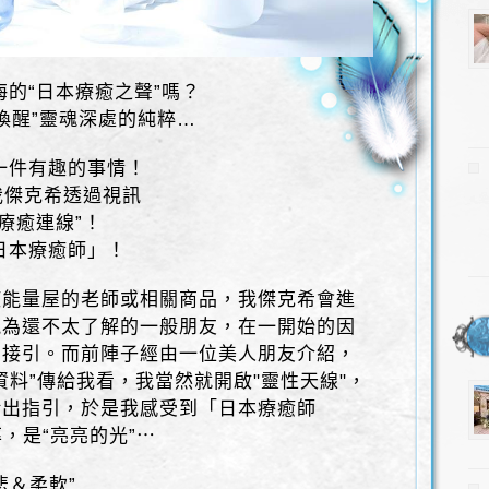
海的“日本療癒之聲”嗎？
“喚醒”靈魂深處的純粹…
一件有趣的事情！
，我傑克希透過視訊
療癒連線”！
日本療癒師」！
使能量屋的老師或相關商品，我傑克希會進
能為還不太了解的一般朋友，在一開始的因
的接引。而前陣子經由一位美人朋友介紹，
資料”傳給我看，我當然就開啟"靈性天線"，
給出指引，於是我感受到「日本療癒師
率，是“亮亮的光”⋯
悲＆柔軟”…