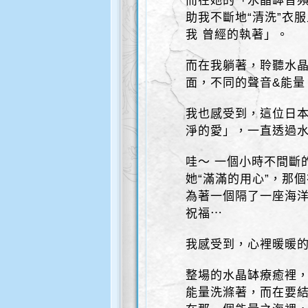
而在她的「水晶缽音
助我不斷地“清洗”衣
我 曾經的執著」。
而在我躺著，聆聽水
面，不同的聲音&能量
我也感受到，這位日本
淨的愛」，一直透過
哇～ 一個小時不間斷
她“滿滿的用心”，那
為著一個隔了一座海洋
祝福⋯
我感受到，心裡暖暖
整場的水晶缽療癒裡
能量洗滌著，而在要