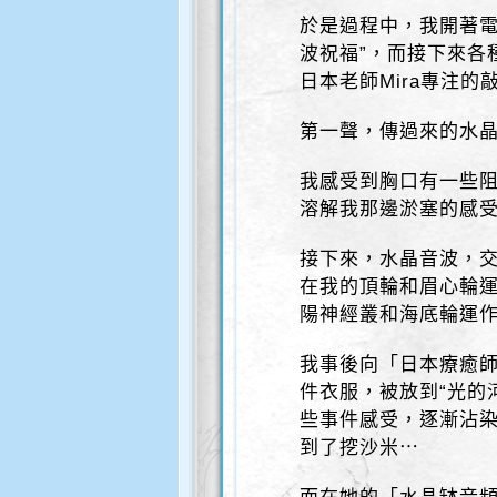
於是過程中，我開著電
波祝福”，而接下來各
日本老師Mira專注的
第一聲，傳過來的水
我感受到胸口有一些阻
溶解我那邊淤塞的感
接下來，水晶音波，
在我的頂輪和眉心輪
陽神經叢和海底輪運
我事後向「日本療癒師
件衣服，被放到“光的
些事件感受，逐漸沾
到了挖沙米⋯