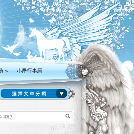
動
»
小屋行事曆